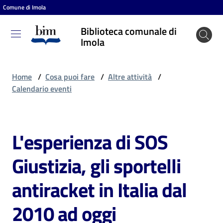
Comune di Imola
Vai al contenuto
Vai alla navigazione
Vai al footer
Biblioteca comunale di
Biblioteca
Imola
comunale
di Imola
Home
/
Cosa puoi fare
/
Altre attività
/
Calendario eventi
Entra
L'esperienza di SOS
Salta al contenuto
Cosa
Giustizia, gli sportelli
puoi
fare
antiracket in Italia dal
2010 ad oggi
Scopri