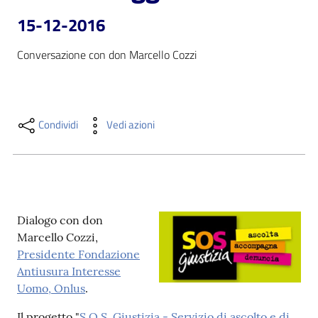
i
15-12-2016
contenuti
Conversazione con don Marcello Cozzi
Risorse
online
Condividi
Vedi azioni
Casa
Dialogo con don
Piani
Marcello Cozzi,
Presidente Fondazione
Archivio
Antiusura Interesse
storico
Uomo, Onlus
.
Decentrate
Il progetto "
S.O.S. Giustizia - Servizio di ascolto e di