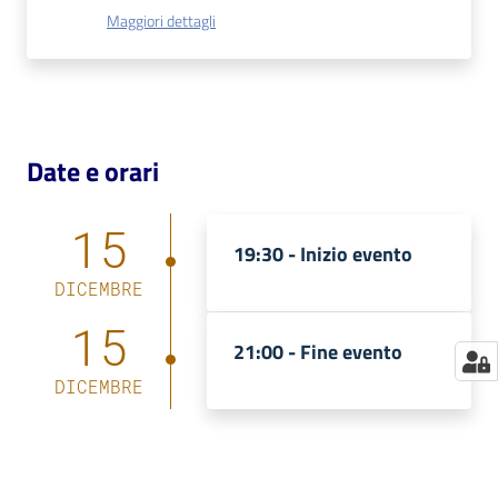
Maggiori dettagli
Catalogo
on line
Eventi
Date e orari
Chiedi al
bibliotecario
15
19:30 -
Inizio evento
Avvisi
DICEMBRE
Orari
15
21:00 -
Fine evento
DICEMBRE