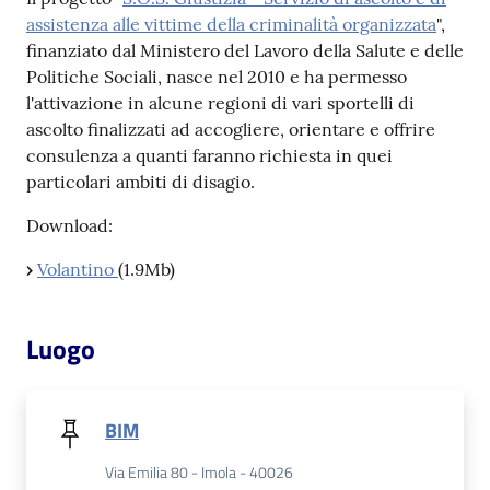
assistenza alle vittime della criminalità organizzata
",
finanziato dal Ministero del Lavoro della Salute e delle
Patto
Politiche Sociali, nasce nel 2010 e ha permesso
per
l'attivazione in alcune regioni di vari sportelli di
la
ascolto finalizzati ad accogliere, orientare e offrire
lettura
consulenza a quanti faranno richiesta in quei
particolari ambiti di disagio.
Download:
Seguici
su
›
Volantino
(1.9Mb)
Luogo
BIM
Via Emilia 80 - Imola - 40026