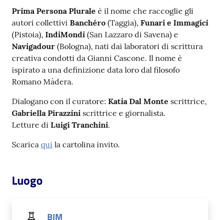
Prima Persona Plurale
è il nome che raccoglie gli
Catalogo
autori collettivi
Banchéro
(Taggia),
Funari e Immagici
on line
(Pistoia),
IndiMondi
(San Lazzaro di Savena) e
Navigadour
(Bologna), nati dai laboratori di scrittura
Eventi
creativa condotti da Gianni Cascone. Il nome è
ispirato a una definizione data loro dal filosofo
Chiedi al
Romano Màdera.
bibliotecario
Dialogano con il curatore:
Katia Dal Monte
scrittrice,
Gabriella Pirazzini
scrittrice e giornalista.
Avvisi
Letture di
Luigi Tranchini
.
Orari
Scarica
qui
la cartolina invito.
Luogo
BIM