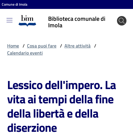
Comune di Imola
Vai al contenuto
Vai alla navigazione
Vai al footer
Biblioteca comunale di
Biblioteca
Imola
comunale
di Imola
Home
/
Cosa puoi fare
/
Altre attività
/
Calendario eventi
Entra
Lessico dell'impero. La
Salta al contenuto
Cosa
vita ai tempi della fine
puoi
fare
della libertà e della
diserzione
Scopri