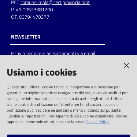
PEC
comune.imola@cert.provincia.bo.it
P.IVA 00523381200
C.F. 00794470377
NEWSLETTER
Iscriviti per avere aggiornamenti via email
AMMINISTRAZIONE TRASPARENTE
Usiamo i cookies
I dati personali pubblicati sono riutilizzabili
Questo sito utilizza i cookie tecnici di navigazione e di sessione per
solo alle condizioni previste dalla direttiva
garantire un miglior servizio di navigazione del sito, e cookie analitici per
comunitaria 2003/98/CE e dal d.lgs. 36/2006
raccogliere informazioni sull'uso del sito da parte degli utenti. Utilizza
anche cookie di profilazione dell'utente per fini statistici. I cookie di
SOCIAL
profilazione puoi decidere se abilitarli o meno cliccando sul pulsante
'Cambia le impostazioni'. Per saperne di più su come disabilitare i cookie
oppure abilitarne solo alcuni, consulta la nostra
Cookie Policy.
Facebook
Youtube
Instagram