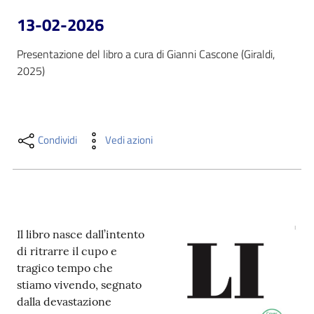
i
13-02-2026
contenuti
Presentazione del libro a cura di Gianni Cascone (Giraldi, 
2025)
Risorse
online
Condividi
Vedi azioni
Casa
Piani
Il libro nasce dall’intento
di ritrarre il cupo e
Archivio
tragico tempo che
storico
stiamo vivendo, segnato
dalla devastazione
Decentrate