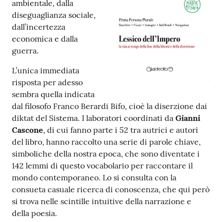
ambientale, dalla
diseguaglianza sociale,
Patto
dall’incertezza
per
economica e dalla
la
guerra.
lettura
L’unica immediata
risposta per adesso
sembra quella indicata
Seguici
dal filosofo Franco Berardi Bifo, cioè la diserzione dai
su
diktat del Sistema. I laboratori coordinati da
Gianni
Cascone
, di cui fanno parte i 52 tra autrici e autori
del libro, hanno raccolto una serie di parole chiave,
simboliche della nostra epoca, che sono diventate i
142 lemmi di questo vocabolario per raccontare il
mondo contemporaneo. Lo si consulta con la
consueta casuale ricerca di conoscenza, che qui però
si trova nelle scintille intuitive della narrazione e
della poesia.