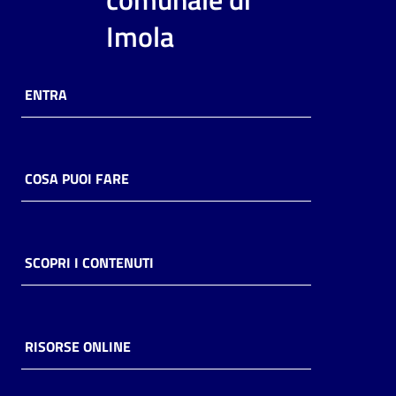
i
Imola
contenuti
ENTRA
Risorse
online
COSA PUOI FARE
Casa
SCOPRI I CONTENUTI
Piani
Archivio
storico
RISORSE ONLINE
Decentrate