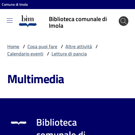
Comune di Imola
Vai al contenuto
Vai alla navigazione
Vai al footer
Biblioteca comunale di
Biblioteca
Imola
comunale
di Imola
Home
/
Cosa puoi fare
/
Altre attività
/
Calendario eventi
/
Letture di pancia
Entra
Multimedia
Cosa
puoi
fare
Biblioteca
Scopri
comunale di