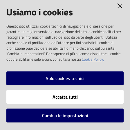
AMMINISTRAZIONE TRASPARENTE
Usiamo i cookies
Catalogo
on line
I dati personali pubblicati sono riutilizzabili
Questo sito utilizza i cookie tecnici di navigazione e di sessione per
solo alle condizioni previste dalla direttiva
Eventi
garantire un miglior servizio di navigazione del sito, e cookie analitici per
comunitaria 2003/98/CE e dal d.lgs. 36/2006
raccogliere informazioni sull'uso del sito da parte degli utenti. Utilizza
anche cookie di profilazione dell'utente per fini statistici. I cookie di
Chiedi al
SOCIAL
profilazione puoi decidere se abilitarli o meno cliccando sul pulsante
bibliotecario
'Cambia le impostazioni'. Per saperne di più su come disabilitare i cookie
oppure abilitarne solo alcuni, consulta la nostra
Cookie Policy.
Facebook
Youtube
Instagram
Avvisi
Solo cookies tecnici
Orari
Vai alla pagina
Accetta tutti
Privacy
Note legali
Cambia le impostazioni
Mappa del sito