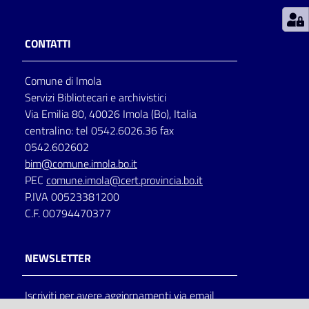
Patto
CONTATTI
per
la
Comune di Imola
lettura
Servizi Bibliotecari e archivistici
Via Emilia 80, 40026 Imola (Bo), Italia
centralino: tel 0542.6026.36 fax
Seguici
0542.602602
su
bim@comune.imola.bo.it
PEC
comune.imola@cert.provincia.bo.it
P.IVA 00523381200
C.F. 00794470377
NEWSLETTER
Iscriviti per avere aggiornamenti via email