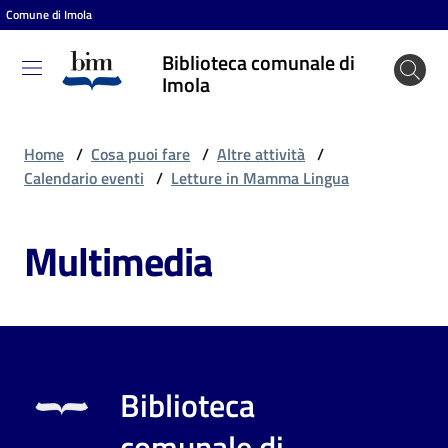
Comune di Imola
Vai al contenuto
Vai alla navigazione
Vai al footer
Biblioteca comunale di
Biblioteca
Imola
comunale
di Imola
Home
/
Cosa puoi fare
/
Altre attività
/
Calendario eventi
/
Letture in Mamma Lingua
Entra
Multimedia
Cosa
puoi
fare
Biblioteca
Scopri
comunale di