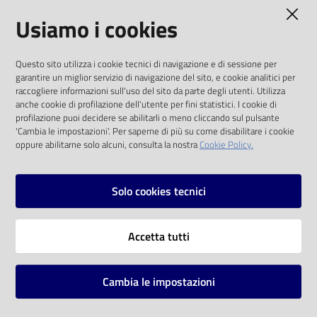
AMMINISTRAZIONE TRASPARENTE
Usiamo i cookies
Catalogo
on line
I dati personali pubblicati sono riutilizzabili
Questo sito utilizza i cookie tecnici di navigazione e di sessione per
solo alle condizioni previste dalla direttiva
Eventi
garantire un miglior servizio di navigazione del sito, e cookie analitici per
comunitaria 2003/98/CE e dal d.lgs. 36/2006
raccogliere informazioni sull'uso del sito da parte degli utenti. Utilizza
anche cookie di profilazione dell'utente per fini statistici. I cookie di
Chiedi al
SOCIAL
profilazione puoi decidere se abilitarli o meno cliccando sul pulsante
bibliotecario
'Cambia le impostazioni'. Per saperne di più su come disabilitare i cookie
oppure abilitarne solo alcuni, consulta la nostra
Cookie Policy.
Facebook
Youtube
Instagram
Avvisi
Solo cookies tecnici
Orari
Vai alla pagina
Accetta tutti
Privacy
Note legali
Cambia le impostazioni
Mappa del sito