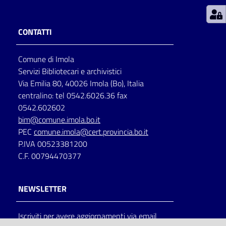
Patto
CONTATTI
per
la
Comune di Imola
lettura
Servizi Bibliotecari e archivistici
Via Emilia 80, 40026 Imola (Bo), Italia
centralino: tel 0542.6026.36 fax
Seguici
0542.602602
su
bim@comune.imola.bo.it
PEC
comune.imola@cert.provincia.bo.it
P.IVA 00523381200
C.F. 00794470377
NEWSLETTER
Iscriviti per avere aggiornamenti via email