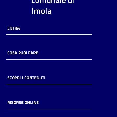
i
Imola
contenuti
ENTRA
Risorse
online
COSA PUOI FARE
Casa
SCOPRI I CONTENUTI
Piani
Archivio
storico
RISORSE ONLINE
Decentrate