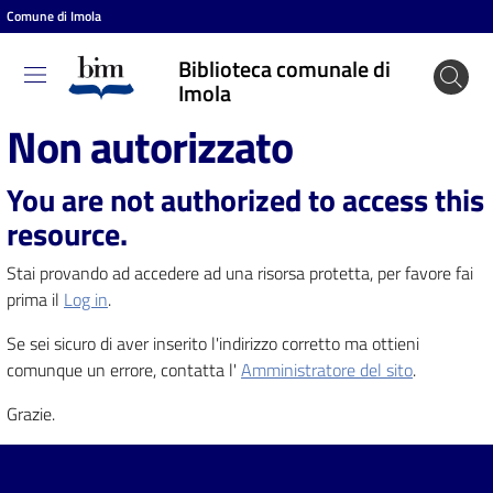
Comune di Imola
Vai al contenuto
Vai alla navigazione
Vai al footer
Biblioteca comunale di
Biblioteca
Imola
comunale
Non autorizzato
di Imola
You are not authorized to access this
resource.
Entra
Stai provando ad accedere ad una risorsa protetta, per favore fai
prima il
Log in
.
Cosa
Se sei sicuro di aver inserito l'indirizzo corretto ma ottieni
puoi
comunque un errore, contatta l'
Amministratore del sito
.
fare
Grazie.
Scopri