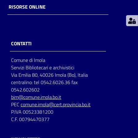
RISORSE ONLINE
Patto
per
la
lettura
CONTATTI
Comune di Imola
Seguici
Servizi Bibliotecari e archivistici
su
Via Emilia 80, 40026 Imola (Bo), Italia
centralino: tel 0542.6026.36 fax
0542.602602
bim@comune.imola.bo.it
PEC
comune.imola@cert.provincia.bo.it
P.IVA 00523381200
C.F. 00794470377