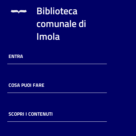
i
Biblioteca
contenuti
comunale di
Imola
Risorse
online
ENTRA
COSA PUOI FARE
Casa
Piani
Archivio
SCOPRI I CONTENUTI
storico
Decentrate