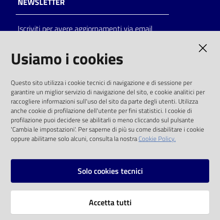
NEWSLETTER
Catalogo
Iscriviti per avere aggiornamenti via email
on line
AMMINISTRAZIONE TRASPARENTE
Usiamo i cookies
Eventi
I dati personali pubblicati sono riutilizzabili
Chiedi al
Questo sito utilizza i cookie tecnici di navigazione e di sessione per
solo alle condizioni previste dalla direttiva
bibliotecario
garantire un miglior servizio di navigazione del sito, e cookie analitici per
comunitaria 2003/98/CE e dal d.lgs. 36/2006
raccogliere informazioni sull'uso del sito da parte degli utenti. Utilizza
anche cookie di profilazione dell'utente per fini statistici. I cookie di
Avvisi
SOCIAL
profilazione puoi decidere se abilitarli o meno cliccando sul pulsante
'Cambia le impostazioni'. Per saperne di più su come disabilitare i cookie
oppure abilitarne solo alcuni, consulta la nostra
Cookie Policy.
Orari
Facebook
Youtube
Instagram
Solo cookies tecnici
Vai alla pagina
Accetta tutti
Privacy