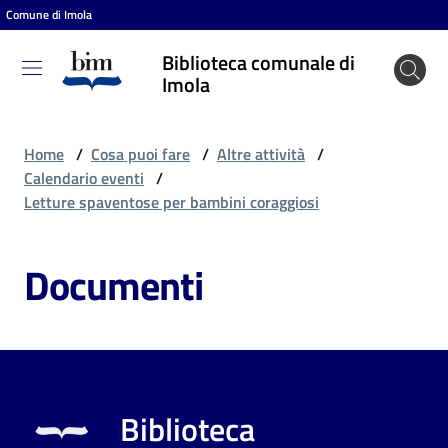
Comune di Imola
Vai al contenuto
Vai alla navigazione
Vai al footer
Biblioteca comunale di
Biblioteca
Imola
comunale
di Imola
Home
/
Cosa puoi fare
/
Altre attività
/
Calendario eventi
/
Letture spaventose per bambini coraggiosi
Entra
Documenti
Cosa
puoi
fare
Biblioteca
Scopri