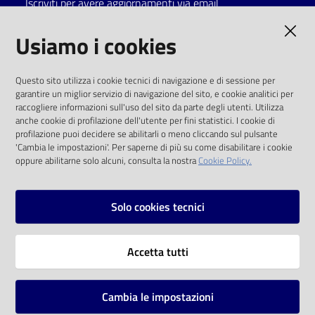
Iscriviti per avere aggiornamenti via email
Catalogo
AMMINISTRAZIONE TRASPARENTE
Usiamo i cookies
on line
I dati personali pubblicati sono riutilizzabili
Eventi
Questo sito utilizza i cookie tecnici di navigazione e di sessione per
solo alle condizioni previste dalla direttiva
garantire un miglior servizio di navigazione del sito, e cookie analitici per
comunitaria 2003/98/CE e dal d.lgs. 36/2006
raccogliere informazioni sull'uso del sito da parte degli utenti. Utilizza
Chiedi al
anche cookie di profilazione dell'utente per fini statistici. I cookie di
bibliotecario
SOCIAL
profilazione puoi decidere se abilitarli o meno cliccando sul pulsante
'Cambia le impostazioni'. Per saperne di più su come disabilitare i cookie
oppure abilitarne solo alcuni, consulta la nostra
Cookie Policy.
Avvisi
Facebook
Youtube
Instagram
Orari
Solo cookies tecnici
Vai alla pagina
Accetta tutti
Privacy
Note legali
Cambia le impostazioni