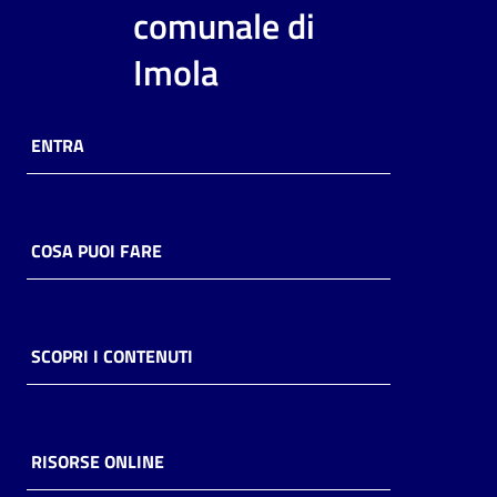
i
comunale di
contenuti
Imola
Risorse
ENTRA
online
COSA PUOI FARE
Casa
Piani
SCOPRI I CONTENUTI
Archivio
storico
RISORSE ONLINE
Decentrate