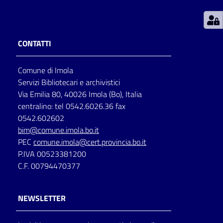
Patto
per
CONTATTI
la
lettura
Comune di Imola
Servizi Bibliotecari e archivistici
Via Emilia 80, 40026 Imola (Bo), Italia
Seguici
centralino: tel 0542.6026.36 fax
su
0542.602602
bim@comune.imola.bo.it
PEC
comune.imola@cert.provincia.bo.it
P.IVA 00523381200
C.F. 00794470377
NEWSLETTER