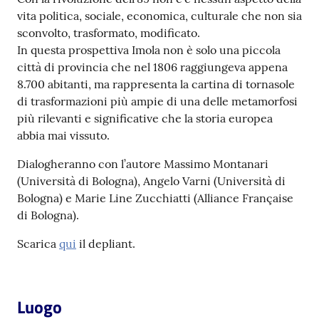
vita politica, sociale, economica, culturale che non sia
sconvolto, trasformato, modificato.
Patto
In questa prospettiva Imola non è solo una piccola
per
città di provincia che nel 1806 raggiungeva appena
la
8.700 abitanti, ma rappresenta la cartina di tornasole
lettura
di trasformazioni più ampie di una delle metamorfosi
più rilevanti e significative che la storia europea
abbia mai vissuto.
Seguici
Dialogheranno con l’autore Massimo Montanari
su
(Università di Bologna), Angelo Varni (Università di
Bologna) e Marie Line Zucchiatti (Alliance Française
di Bologna).
Scarica
qui
il depliant.
Luogo