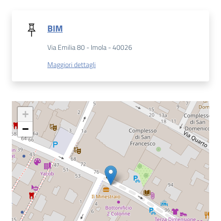
Catalogo
BIM
on line
Via Emilia 80 - Imola - 40026
Eventi
Maggiori dettagli
Chiedi al
bibliotecario
+
Avvisi
−
Orari