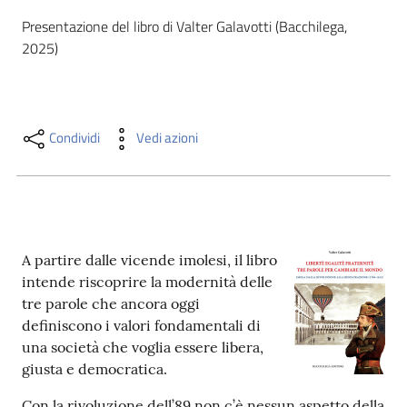
i
Presentazione del libro di Valter Galavotti (Bacchilega, 
contenuti
2025)
Risorse
online
Condividi
Vedi azioni
A partire dalle vicende imolesi, il libro
Casa
intende riscoprire la modernità delle
Piani
tre parole che ancora oggi
definiscono i valori fondamentali di
Archivio
una società che voglia essere libera,
storico
giusta e democratica.
Decentrate
Con la rivoluzione dell’89 non c’è nessun aspetto della