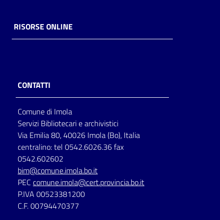
RISORSE ONLINE
CONTATTI
Comune di Imola
Servizi Bibliotecari e archivistici
Via Emilia 80, 40026 Imola (Bo), Italia
centralino: tel 0542.6026.36 fax
0542.602602
bim@comune.imola.bo.it
PEC
comune.imola@cert.provincia.bo.it
P.IVA 00523381200
C.F. 00794470377