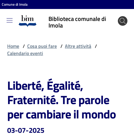
Comune di Imola
Vai al contenuto
Vai alla navigazione
Vai al footer
Biblioteca comunale di
Biblioteca
Imola
comunale
di Imola
Home
/
Cosa puoi fare
/
Altre attività
/
Calendario eventi
Entra
Liberté, Égalité,
Salta al contenuto
Cosa
Fraternité. Tre parole
puoi
fare
per cambiare il mondo
03-07-2025
Scopri