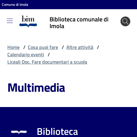
Comune di Imola
Vai al contenuto
Vai alla navigazione
Vai al footer
Biblioteca comunale di
Biblioteca
Imola
comunale
di Imola
Home
/
Cosa puoi fare
/
Altre attività
/
Calendario eventi
/
Liceali Doc. Fare documentari a scuola
Entra
Multimedia
Cosa
puoi
fare
Biblioteca
Scopri