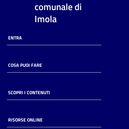
i
comunale di
contenuti
Imola
Risorse
ENTRA
online
COSA PUOI FARE
Casa
Piani
SCOPRI I CONTENUTI
Archivio
storico
RISORSE ONLINE
Decentrate