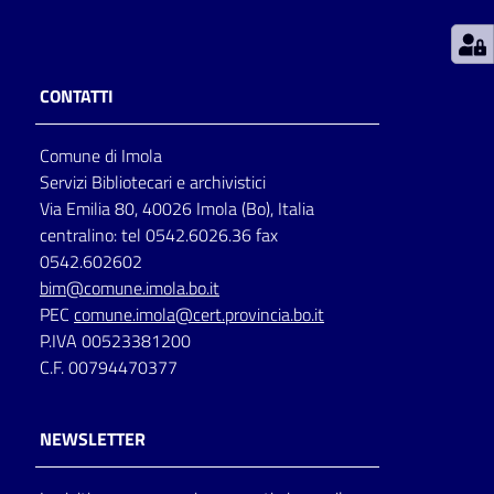
Patto
per
CONTATTI
la
lettura
Comune di Imola
Servizi Bibliotecari e archivistici
Via Emilia 80, 40026 Imola (Bo), Italia
Seguici
centralino: tel 0542.6026.36 fax
su
0542.602602
bim@comune.imola.bo.it
PEC
comune.imola@cert.provincia.bo.it
P.IVA 00523381200
C.F. 00794470377
NEWSLETTER