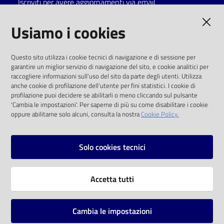
Iscriviti per avere aggiornamenti via email
Catalogo
AMMINISTRAZIONE TRASPARENTE
Usiamo i cookies
on line
I dati personali pubblicati sono riutilizzabili
Eventi
Questo sito utilizza i cookie tecnici di navigazione e di sessione per
solo alle condizioni previste dalla direttiva
garantire un miglior servizio di navigazione del sito, e cookie analitici per
comunitaria 2003/98/CE e dal d.lgs. 36/2006
raccogliere informazioni sull'uso del sito da parte degli utenti. Utilizza
Chiedi al
anche cookie di profilazione dell'utente per fini statistici. I cookie di
bibliotecario
SOCIAL
profilazione puoi decidere se abilitarli o meno cliccando sul pulsante
'Cambia le impostazioni'. Per saperne di più su come disabilitare i cookie
oppure abilitarne solo alcuni, consulta la nostra
Cookie Policy.
Avvisi
Facebook
Youtube
Instagram
Orari
Solo cookies tecnici
Vai alla pagina
Accetta tutti
Privacy
Note legali
Cambia le impostazioni