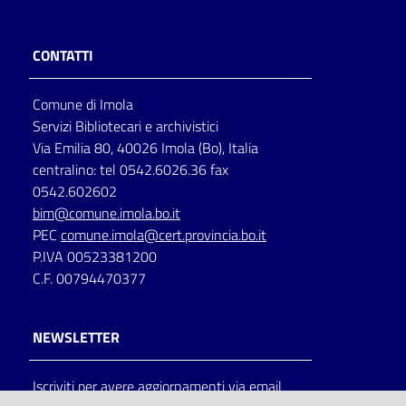
CONTATTI
Comune di Imola
Servizi Bibliotecari e archivistici
Via Emilia 80, 40026 Imola (Bo), Italia
centralino: tel 0542.6026.36 fax
0542.602602
bim@comune.imola.bo.it
PEC
comune.imola@cert.provincia.bo.it
P.IVA 00523381200
C.F. 00794470377
NEWSLETTER
Iscriviti per avere aggiornamenti via email