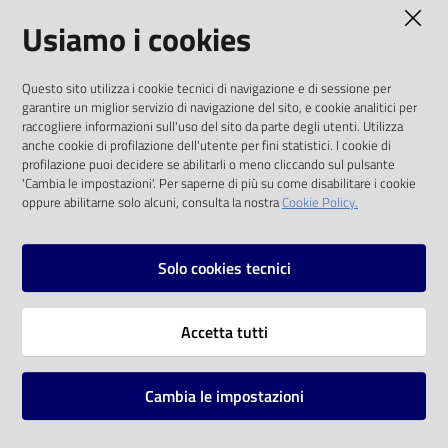
AMMINISTRAZIONE TRASPARENTE
Usiamo i cookies
I dati personali pubblicati sono riutilizzabili
Questo sito utilizza i cookie tecnici di navigazione e di sessione per
solo alle condizioni previste dalla direttiva
garantire un miglior servizio di navigazione del sito, e cookie analitici per
comunitaria 2003/98/CE e dal d.lgs. 36/2006
raccogliere informazioni sull'uso del sito da parte degli utenti. Utilizza
anche cookie di profilazione dell'utente per fini statistici. I cookie di
SOCIAL
profilazione puoi decidere se abilitarli o meno cliccando sul pulsante
'Cambia le impostazioni'. Per saperne di più su come disabilitare i cookie
oppure abilitarne solo alcuni, consulta la nostra
Cookie Policy.
Facebook
Youtube
Instagram
Solo cookies tecnici
Vai alla pagina
Accetta tutti
Privacy
Note legali
Cambia le impostazioni
Mappa del sito