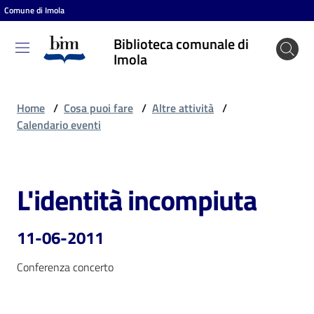
Comune di Imola
Vai al contenuto
Vai alla navigazione
Vai al footer
Biblioteca comunale di
Biblioteca
Imola
comunale
di Imola
Home
/
Cosa puoi fare
/
Altre attività
/
Calendario eventi
Entra
L'identità incompiuta
Salta al contenuto
Cosa
puoi
11-06-2011
fare
Conferenza concerto
Scopri