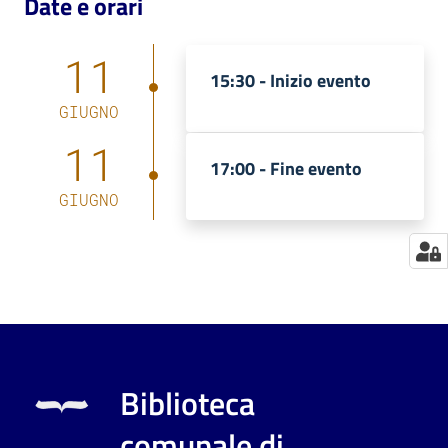
Date e orari
Catalogo
11
on line
15:30 -
Inizio evento
Eventi
GIUGNO
11
Chiedi al
17:00 -
Fine evento
bibliotecario
GIUGNO
Avvisi
Orari
Biblioteca
comunale di