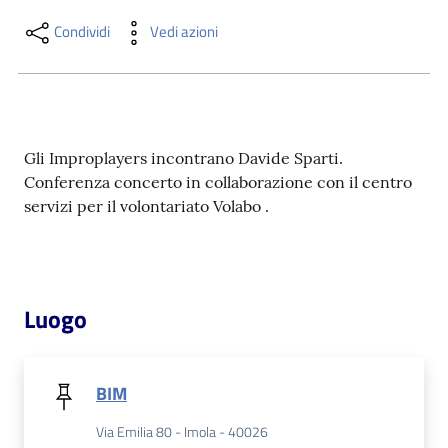
i
contenuti
Condividi
Vedi azioni
Risorse
online
Gli Improplayers incontrano Davide Sparti.
Conferenza concerto in collaborazione con il centro
servizi per il volontariato Volabo .
Casa
Piani
Luogo
Archivio
storico
BIM
Via Emilia 80 - Imola - 40026
Decentrate