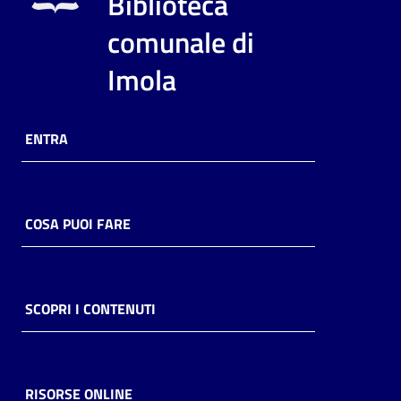
Biblioteca
i
contenuti
comunale di
Imola
Risorse
online
ENTRA
COSA PUOI FARE
Casa
Piani
SCOPRI I CONTENUTI
Archivio
storico
RISORSE ONLINE
Decentrate