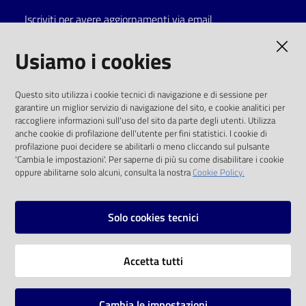
Iscriviti per avere aggiornamenti via email
Catalogo
on line
AMMINISTRAZIONE TRASPARENTE
Usiamo i cookies
Eventi
I dati personali pubblicati sono riutilizzabili
Questo sito utilizza i cookie tecnici di navigazione e di sessione per
solo alle condizioni previste dalla direttiva
garantire un miglior servizio di navigazione del sito, e cookie analitici per
Chiedi al
comunitaria 2003/98/CE e dal d.lgs. 36/2006
raccogliere informazioni sull'uso del sito da parte degli utenti. Utilizza
bibliotecario
anche cookie di profilazione dell'utente per fini statistici. I cookie di
SOCIAL
profilazione puoi decidere se abilitarli o meno cliccando sul pulsante
Avvisi
'Cambia le impostazioni'. Per saperne di più su come disabilitare i cookie
oppure abilitarne solo alcuni, consulta la nostra
Cookie Policy.
Facebook
Youtube
Instagram
Orari
Solo cookies tecnici
Vai alla pagina
Accetta tutti
Privacy
Note legali
Cambia le impostazioni