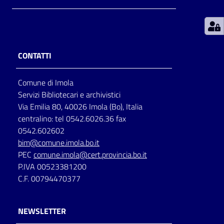
Patto
per
la
CONTATTI
lettura
Comune di Imola
Servizi Bibliotecari e archivistici
Seguici
Via Emilia 80, 40026 Imola (Bo), Italia
su
centralino: tel 0542.6026.36 fax
0542.602602
bim@comune.imola.bo.it
PEC
comune.imola@cert.provincia.bo.it
P.IVA 00523381200
C.F. 00794470377
NEWSLETTER