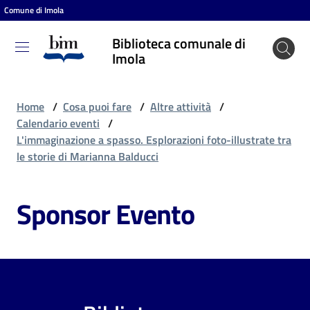
Comune di Imola
Vai al contenuto
Vai alla navigazione
Vai al footer
Biblioteca comunale di
Biblioteca
Imola
comunale
di Imola
Home
/
Cosa puoi fare
/
Altre attività
/
Calendario eventi
/
L'immaginazione a spasso. Esplorazioni foto-illustrate tra
Entra
le storie di Marianna Balducci
Sponsor Evento
Cosa
puoi
fare
Scopri