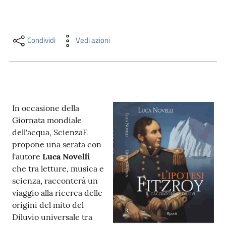
i
contenuti
Condividi
Vedi azioni
Risorse
online
In occasione della
Giornata mondiale
dell'acqua, ScienzaE
propone una serata con
Casa
l'autore
Luca Novelli
Piani
che tra letture, musica e
scienza, racconterà un
Archivio
viaggio alla ricerca delle
storico
origini del mito del
Diluvio universale tra
Decentrate