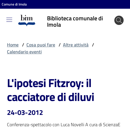
Comune di Imola
Vai al contenuto
Vai alla navigazione
Vai al footer
Biblioteca comunale di
Biblioteca
Imola
comunale
di Imola
Home
/
Cosa puoi fare
/
Altre attività
/
Calendario eventi
Entra
L'ipotesi Fitzroy: il
Salta al contenuto
Cosa
cacciatore di diluvi
puoi
fare
24-03-2012
Conferenza-spettacolo con Luca Novelli A cura di ScienzaE
Scopri