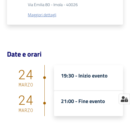
Via Emilia 80 - Imola - 40026
Catalogo
Maggiori dettagli
on line
Eventi
Chiedi al
Date e orari
bibliotecario
Avvisi
24
19:30 -
Inizio evento
Orari
MARZO
24
21:00 -
Fine evento
MARZO