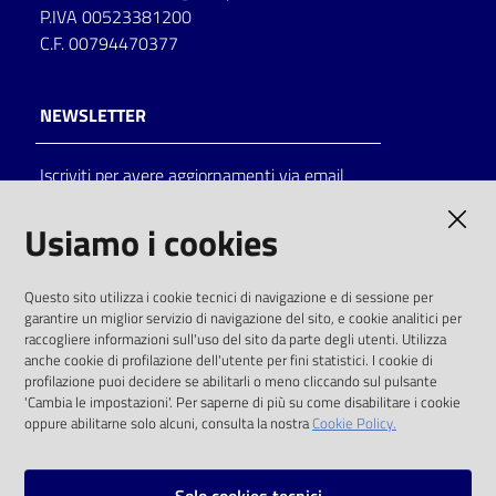
P.IVA 00523381200
C.F. 00794470377
NEWSLETTER
Iscriviti per avere aggiornamenti via email
AMMINISTRAZIONE TRASPARENTE
Usiamo i cookies
I dati personali pubblicati sono riutilizzabili
Questo sito utilizza i cookie tecnici di navigazione e di sessione per
solo alle condizioni previste dalla direttiva
garantire un miglior servizio di navigazione del sito, e cookie analitici per
comunitaria 2003/98/CE e dal d.lgs. 36/2006
raccogliere informazioni sull'uso del sito da parte degli utenti. Utilizza
anche cookie di profilazione dell'utente per fini statistici. I cookie di
SOCIAL
profilazione puoi decidere se abilitarli o meno cliccando sul pulsante
'Cambia le impostazioni'. Per saperne di più su come disabilitare i cookie
oppure abilitarne solo alcuni, consulta la nostra
Cookie Policy.
Facebook
Youtube
Instagram