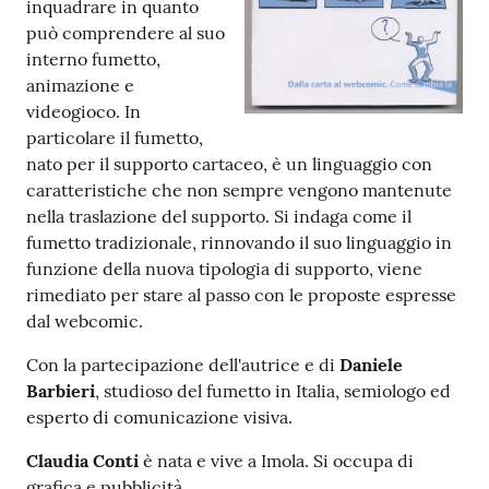
inquadrare in quanto
può comprendere al suo
Patto
interno fumetto,
per
animazione e
la
videogioco. In
lettura
particolare il fumetto,
nato per il supporto cartaceo, è un linguaggio con
caratteristiche che non sempre vengono mantenute
nella traslazione del supporto. Si indaga come il
Seguici
fumetto tradizionale, rinnovando il suo linguaggio in
su
funzione della nuova tipologia di supporto, viene
rimediato per stare al passo con le proposte espresse
dal webcomic.
Con la partecipazione dell'autrice e di
Daniele
Barbieri
, studioso del fumetto in Italia, semiologo ed
esperto di comunicazione visiva.
Claudia Conti
è nata e vive a Imola. Si occupa di
grafica e pubblicità.