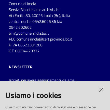
Comune di Imola
Servizi Bibliotecari e archivistici
Via Emilia 80, 40026 Imola (Bo), Italia
centralino: tel 0542.6026.36 fax
0542.602602
bim@comune.imola.bo.it
PEC
comune.imola@cert.provincia.bo.it
P.IVA 00523381200
C.F. 00794470377
NEWSLETTER
Iscriviti per avere aggiornamenti via email
AMMINISTRAZIONE TRASPARENTE
Usiamo i cookies
I dati personali pubblicati sono riutilizzabili
Questo sito utilizza i cookie tecnici di navigazione e di sessione per
solo alle condizioni previste dalla direttiva