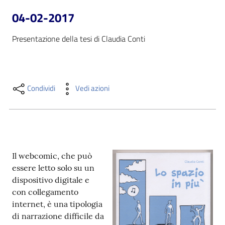
i
04-02-2017
contenuti
Presentazione della tesi di Claudia Conti
Risorse
online
Condividi
Vedi azioni
Casa
Il webcomic, che può
Piani
essere letto solo su un
dispositivo digitale e
Archivio
con collegamento
storico
internet, è una tipologia
di narrazione difficile da
Decentrate