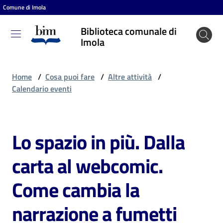
Comune di Imola
Vai al contenuto
Vai alla navigazione
Vai al footer
Biblioteca comunale di
Biblioteca
Imola
comunale
di Imola
Home
/
Cosa puoi fare
/
Altre attività
/
Calendario eventi
Entra
Lo spazio in più. Dalla
Salta al contenuto
Cosa
carta al webcomic.
puoi
fare
Come cambia la
narrazione a fumetti
Scopri