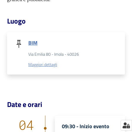
Catalogo
on line
Luogo
Eventi
BIM
Chiedi al
bibliotecario
Via Emilia 80 - Imola - 40026
Maggiori dettagli
Avvisi
Orari
Date e orari
04
09:30 -
Inizio evento