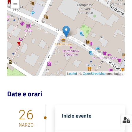
−
Catalogo
on line
Eventi
Chiedi al
bibliotecario
Avvisi
Leaflet
| ©
OpenStreetMap
contributors
Orari
Date e orari
26
Inizio evento
MARZO