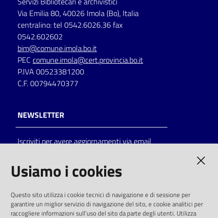
Servizi Bibliotecari e archivistici
Via Emilia 80, 40026 Imola (Bo), Italia
centralino: tel 0542.6026.36 fax
0542.602602
bim@comune.imola.bo.it
PEC
comune.imola@cert.provincia.bo.it
P.IVA 00523381200
C.F. 00794470377
NEWSLETTER
Iscriviti per avere aggiornamenti via email
AMMINISTRAZIONE TRASPARENTE
Usiamo i cookies
I dati personali pubblicati sono riutilizzabili
Questo sito utilizza i cookie tecnici di navigazione e di sessione per
solo alle condizioni previste dalla direttiva
garantire un miglior servizio di navigazione del sito, e cookie analitici per
comunitaria 2003/98/CE e dal d.lgs. 36/2006
raccogliere informazioni sull'uso del sito da parte degli utenti. Utilizza