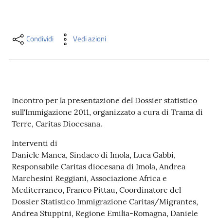
i
contenuti
Condividi
Vedi azioni
Risorse
online
Incontro per la presentazione del Dossier statistico
sull'Immigazione 2011, organizzato a cura di Trama di
Terre, Caritas Diocesana.
Casa
Interventi di
Piani
Daniele Manca, Sindaco di Imola, Luca Gabbi,
Responsabile Caritas diocesana di Imola, Andrea
Archivio
Marchesini Reggiani, Associazione Africa e
storico
Mediterraneo, Franco Pittau, Coordinatore del
Dossier Statistico Immigrazione Caritas/Migrantes,
Andrea Stuppini, Regione Emilia-Romagna, Daniele
Decentrate