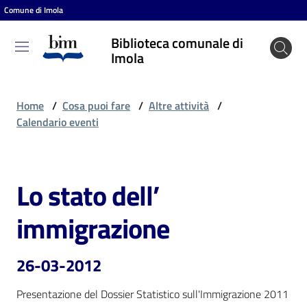
Comune di Imola
Vai al contenuto
Vai alla navigazione
Vai al footer
Biblioteca comunale di
Biblioteca
Imola
comunale
di Imola
Home
/
Cosa puoi fare
/
Altre attività
/
Calendario eventi
Entra
Lo stato dell’
Salta al contenuto
Cosa
immigrazione
puoi
fare
26-03-2012
Presentazione del Dossier Statistico sull'Immigrazione 2011
Scopri