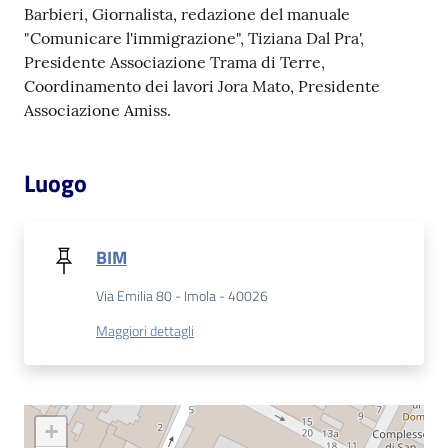
Barbieri, Giornalista, redazione del manuale
"Comunicare l'immigrazione", Tiziana Dal Pra',
Patto
Presidente Associazione Trama di Terre,
per
Coordinamento dei lavori Jora Mato, Presidente
la
Associazione Amiss.
lettura
Luogo
Seguici
su
BIM
Via Emilia 80 - Imola - 40026
Maggiori dettagli
+