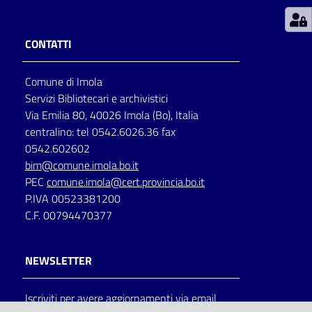
Patto
CONTATTI
per
la
Comune di Imola
lettura
Servizi Bibliotecari e archivistici
Via Emilia 80, 40026 Imola (Bo), Italia
centralino: tel 0542.6026.36 fax
Seguici
0542.602602
su
bim@comune.imola.bo.it
PEC
comune.imola@cert.provincia.bo.it
P.IVA 00523381200
C.F. 00794470377
NEWSLETTER
Iscriviti per avere aggiornamenti via email