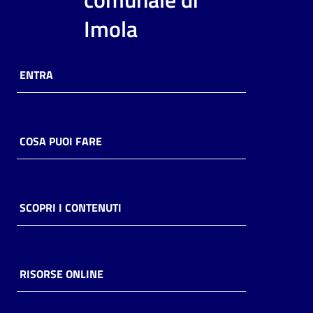
i
Imola
contenuti
ENTRA
Risorse
online
COSA PUOI FARE
Casa
SCOPRI I CONTENUTI
Piani
Archivio
storico
RISORSE ONLINE
Decentrate