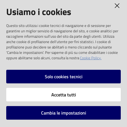
AMMINISTRAZIONE TRASPARENTE
Usiamo i cookies
Catalogo
on line
I dati personali pubblicati sono riutilizzabili
Questo sito utilizza i cookie tecnici di navigazione e di sessione per
solo alle condizioni previste dalla direttiva
Eventi
garantire un miglior servizio di navigazione del sito, e cookie analitici per
comunitaria 2003/98/CE e dal d.lgs. 36/2006
raccogliere informazioni sull'uso del sito da parte degli utenti. Utilizza
anche cookie di profilazione dell'utente per fini statistici. I cookie di
Chiedi al
SOCIAL
profilazione puoi decidere se abilitarli o meno cliccando sul pulsante
bibliotecario
'Cambia le impostazioni'. Per saperne di più su come disabilitare i cookie
oppure abilitarne solo alcuni, consulta la nostra
Cookie Policy.
Facebook
Youtube
Instagram
Avvisi
Solo cookies tecnici
Orari
Vai alla pagina
Accetta tutti
Privacy
Note legali
Cambia le impostazioni
Mappa del sito