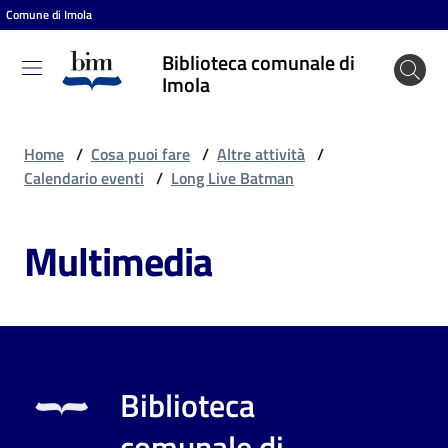
Comune di Imola
Vai al contenuto
Vai alla navigazione
Vai al footer
Biblioteca comunale di
Biblioteca
Imola
comunale
di Imola
Home
/
Cosa puoi fare
/
Altre attività
/
Calendario eventi
/
Long Live Batman
Entra
Multimedia
Cosa
puoi
fare
Biblioteca
Scopri
comunale di