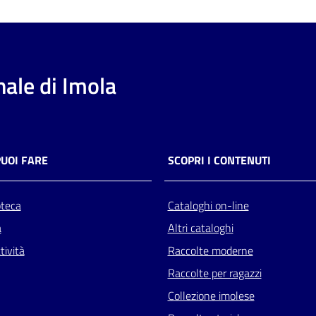
ale di Imola
PUOI FARE
SCOPRI I CONTENUTI
oteca
Cataloghi on-line
a
Altri cataloghi
tività
Raccolte moderne
Raccolte per ragazzi
Collezione imolese