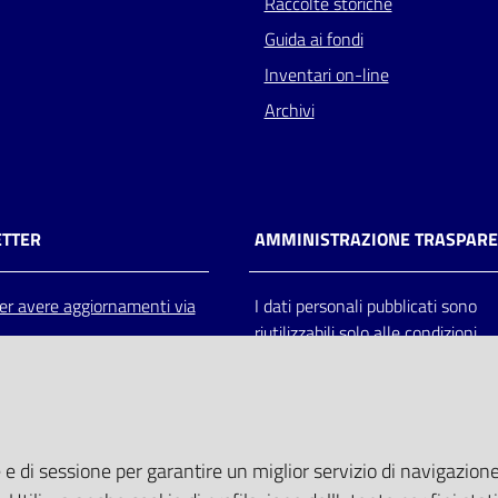
Raccolte storiche
Guida ai fondi
Inventari on-line
Archivi
TTER
AMMINISTRAZIONE TRASPAR
 per avere aggiornamenti via
I dati personali pubblicati sono
riutilizzabili solo alle condizioni
previste dalla direttiva comunitar
2003/98/CE e dal d.lgs. 36/200
 e di sessione per garantire un miglior servizio di navigazione 