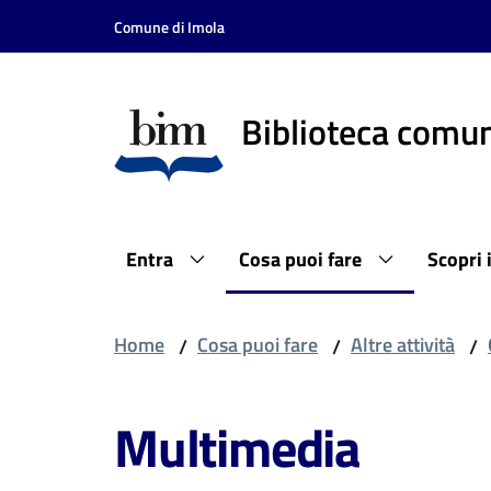
Vai al contenuto
Vai alla navigazione
Vai al footer
Comune di Imola
Biblioteca comun
Entra
Cosa puoi fare
Scopri 
Home
Cosa puoi fare
Altre attività
/
/
/
Multimedia