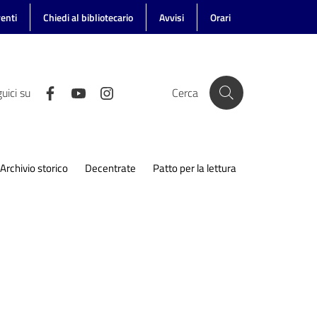
enti
Chiedi al bibliotecario
Avvisi
Orari
uici su
Cerca
Archivio storico
Decentrate
Patto per la lettura