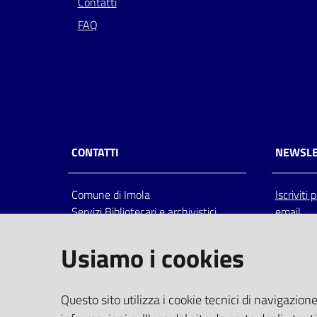
Contatti
FAQ
CONTATTI
NEWSLE
Comune di Imola
Iscriviti
Servizi Bibliotecari e archivistici
email
Via Emilia 80, 40026 Imola (Bo),
Italia
Usiamo i cookies
centralino: tel 0542.6026.36 fax
0542.602602
bim@comune.imola.bo.it
Questo sito utilizza i cookie tecnici di navigazione
PEC