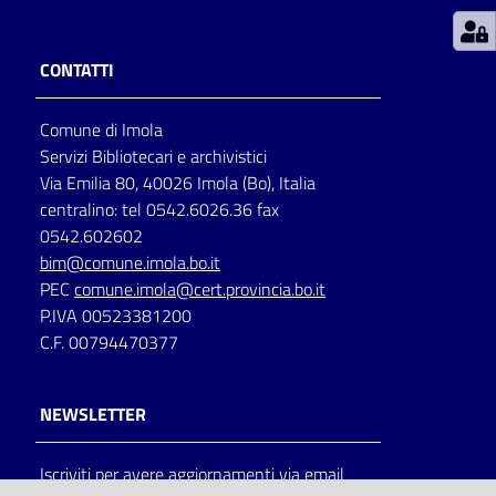
Patto
CONTATTI
per
la
Comune di Imola
lettura
Servizi Bibliotecari e archivistici
Via Emilia 80, 40026 Imola (Bo), Italia
centralino: tel 0542.6026.36 fax
Seguici
0542.602602
su
bim@comune.imola.bo.it
PEC
comune.imola@cert.provincia.bo.it
P.IVA 00523381200
C.F. 00794470377
NEWSLETTER
Iscriviti per avere aggiornamenti via email