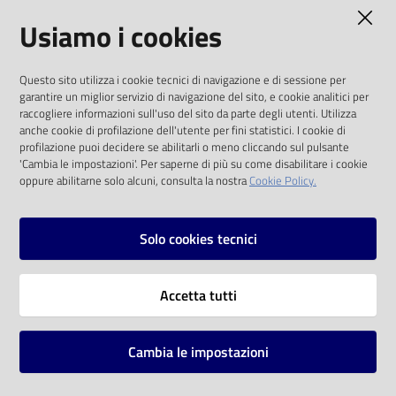
AMMINISTRAZIONE TRASPARENTE
Usiamo i cookies
Catalogo
on line
I dati personali pubblicati sono riutilizzabili
Questo sito utilizza i cookie tecnici di navigazione e di sessione per
solo alle condizioni previste dalla direttiva
Eventi
garantire un miglior servizio di navigazione del sito, e cookie analitici per
comunitaria 2003/98/CE e dal d.lgs. 36/2006
raccogliere informazioni sull'uso del sito da parte degli utenti. Utilizza
anche cookie di profilazione dell'utente per fini statistici. I cookie di
Chiedi al
SOCIAL
profilazione puoi decidere se abilitarli o meno cliccando sul pulsante
bibliotecario
'Cambia le impostazioni'. Per saperne di più su come disabilitare i cookie
oppure abilitarne solo alcuni, consulta la nostra
Cookie Policy.
Facebook
Youtube
Instagram
Avvisi
Solo cookies tecnici
Orari
Vai alla pagina
Accetta tutti
Privacy
Note legali
Cambia le impostazioni
Mappa del sito