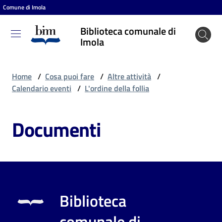
Comune di Imola
Vai al contenuto
Vai alla navigazione
Vai al footer
Biblioteca comunale di
Biblioteca
Imola
comunale
di Imola
Home
/
Cosa puoi fare
/
Altre attività
/
Calendario eventi
/
L'ordine della follia
Entra
Documenti
Cosa
puoi
fare
Biblioteca
Scopri
comunale di