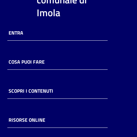
i
Imola
contenuti
ENTRA
Risorse
online
COSA PUOI FARE
Casa
SCOPRI I CONTENUTI
Piani
Archivio
storico
RISORSE ONLINE
Decentrate