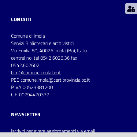
Patto
CONTATTI
per
la
Comune di Imola
lettura
Servizi Bibliotecari e archivistici
Via Emilia 80, 40026 Imola (Bo), Italia
centralino: tel 0542.6026.36 fax
Seguici
0542.602602
su
bim@comune.imola.bo.it
PEC
comune.imola@cert.provincia.bo.it
P.IVA 00523381200
C.F. 00794470377
NEWSLETTER
Iscriviti per avere aggiornamenti via email