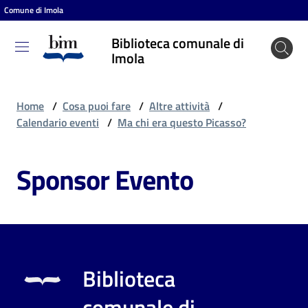
Comune di Imola
Vai al contenuto
Vai alla navigazione
Vai al footer
Biblioteca comunale di
Biblioteca
Imola
comunale
di Imola
Home
/
Cosa puoi fare
/
Altre attività
/
Calendario eventi
/
Ma chi era questo Picasso?
Entra
Sponsor Evento
Cosa
puoi
fare
Biblioteca
Scopri
comunale di