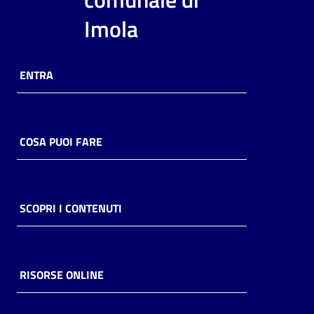
i
Imola
contenuti
ENTRA
Risorse
online
COSA PUOI FARE
Casa
SCOPRI I CONTENUTI
Piani
Archivio
storico
RISORSE ONLINE
Decentrate