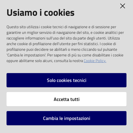
AMMINISTRAZIONE TRASPARENTE
Usiamo i cookies
Catalogo
on line
I dati personali pubblicati sono riutilizzabili
Questo sito utilizza i cookie tecnici di navigazione e di sessione per
solo alle condizioni previste dalla direttiva
Eventi
garantire un miglior servizio di navigazione del sito, e cookie analitici per
comunitaria 2003/98/CE e dal d.lgs. 36/2006
raccogliere informazioni sull'uso del sito da parte degli utenti. Utilizza
anche cookie di profilazione dell'utente per fini statistici. I cookie di
Chiedi al
SOCIAL
profilazione puoi decidere se abilitarli o meno cliccando sul pulsante
bibliotecario
'Cambia le impostazioni'. Per saperne di più su come disabilitare i cookie
oppure abilitarne solo alcuni, consulta la nostra
Cookie Policy.
Facebook
Youtube
Instagram
Avvisi
Solo cookies tecnici
Orari
Vai alla pagina
Accetta tutti
Privacy
Note legali
Cambia le impostazioni
Mappa del sito