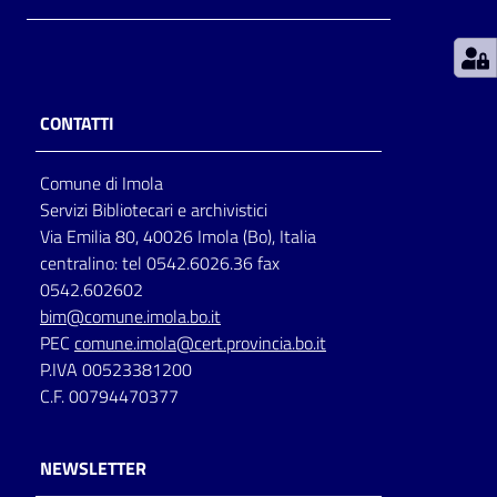
Patto
per
la
CONTATTI
lettura
Comune di Imola
Servizi Bibliotecari e archivistici
Seguici
Via Emilia 80, 40026 Imola (Bo), Italia
su
centralino: tel 0542.6026.36 fax
0542.602602
bim@comune.imola.bo.it
PEC
comune.imola@cert.provincia.bo.it
P.IVA 00523381200
C.F. 00794470377
NEWSLETTER