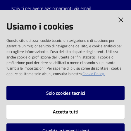
Iscriviti per avere aggiornamenti via email
Catalogo
on line
AMMINISTRAZIONE TRASPARENTE
Usiamo i cookies
Eventi
I dati personali pubblicati sono riutilizzabili
Questo sito utilizza i cookie tecnici di navigazione e di sessione per
solo alle condizioni previste dalla direttiva
garantire un miglior servizio di navigazione del sito, e cookie analitici per
Chiedi al
comunitaria 2003/98/CE e dal d.lgs. 36/2006
raccogliere informazioni sull'uso del sito da parte degli utenti. Utilizza
bibliotecario
anche cookie di profilazione dell'utente per fini statistici. I cookie di
SOCIAL
profilazione puoi decidere se abilitarli o meno cliccando sul pulsante
Avvisi
'Cambia le impostazioni'. Per saperne di più su come disabilitare i cookie
oppure abilitarne solo alcuni, consulta la nostra
Cookie Policy.
Facebook
Youtube
Instagram
Orari
Solo cookies tecnici
Vai alla pagina
Accetta tutti
Privacy
Note legali
Cambia le impostazioni