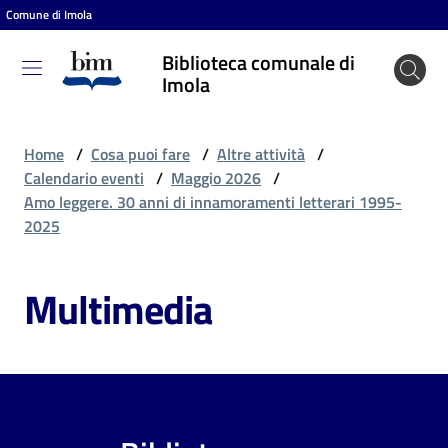
Comune di Imola
Vai al contenuto
Vai alla navigazione
Vai al footer
Biblioteca comunale di
Biblioteca
Imola
comunale
di Imola
Home
/
Cosa puoi fare
/
Altre attività
/
Calendario eventi
/
Maggio 2026
/
Amo leggere. 30 anni di innamoramenti letterari 1995-
Entra
2025
Multimedia
Cosa
puoi
fare
Scopri