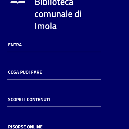
Biblioteca
i
contenuti
comunale di
Imola
Risorse
online
ENTRA
COSA PUOI FARE
Casa
Piani
SCOPRI I CONTENUTI
Archivio
storico
RISORSE ONLINE
Decentrate