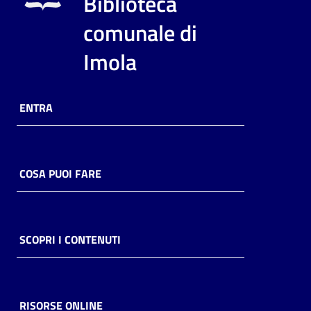
Biblioteca
i
contenuti
comunale di
Imola
Risorse
online
ENTRA
COSA PUOI FARE
Casa
Piani
SCOPRI I CONTENUTI
Archivio
storico
RISORSE ONLINE
Decentrate