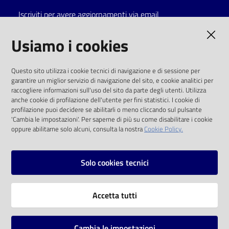
Iscriviti per avere aggiornamenti via email
Catalogo
on line
AMMINISTRAZIONE TRASPARENTE
Usiamo i cookies
Eventi
I dati personali pubblicati sono riutilizzabili
Questo sito utilizza i cookie tecnici di navigazione e di sessione per
solo alle condizioni previste dalla direttiva
garantire un miglior servizio di navigazione del sito, e cookie analitici per
Chiedi al
comunitaria 2003/98/CE e dal d.lgs. 36/2006
raccogliere informazioni sull'uso del sito da parte degli utenti. Utilizza
bibliotecario
anche cookie di profilazione dell'utente per fini statistici. I cookie di
SOCIAL
profilazione puoi decidere se abilitarli o meno cliccando sul pulsante
Avvisi
'Cambia le impostazioni'. Per saperne di più su come disabilitare i cookie
oppure abilitarne solo alcuni, consulta la nostra
Cookie Policy.
Facebook
Youtube
Instagram
Orari
Solo cookies tecnici
Vai alla pagina
Accetta tutti
Privacy
Note legali
Cambia le impostazioni