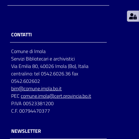
Patto
per
la
CONTATTI
lettura
Comune di Imola
Servizi Bibliotecari e archivistici
Seguici
Via Emilia 80, 40026 Imola (Bo), Italia
su
centralino: tel 0542.6026.36 fax
0542.602602
bim@comune.imola.bo.it
PEC
comune.imola@cert.provincia.bo.it
P.IVA 00523381200
C.F. 00794470377
NEWSLETTER