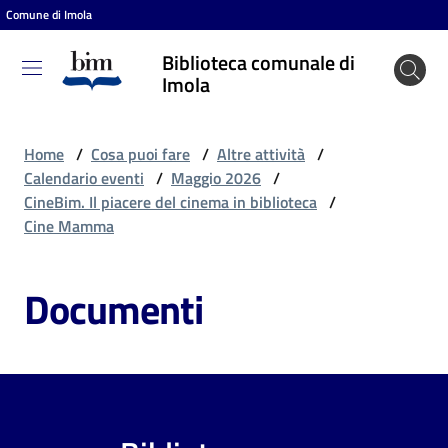
Comune di Imola
Vai al contenuto
Vai alla navigazione
Vai al footer
Biblioteca comunale di
Biblioteca
Imola
comunale
di Imola
Home
/
Cosa puoi fare
/
Altre attività
/
Calendario eventi
/
Maggio 2026
/
CineBim. Il piacere del cinema in biblioteca
/
Entra
Cine Mamma
Documenti
Cosa
puoi
fare
Scopri