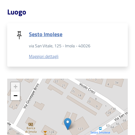
Luogo
Patto
per
la
Sesto Imolese
lettura
via San Vitale, 125 - Imola - 40026
Maggiori dettagli
Seguici
su
+
−