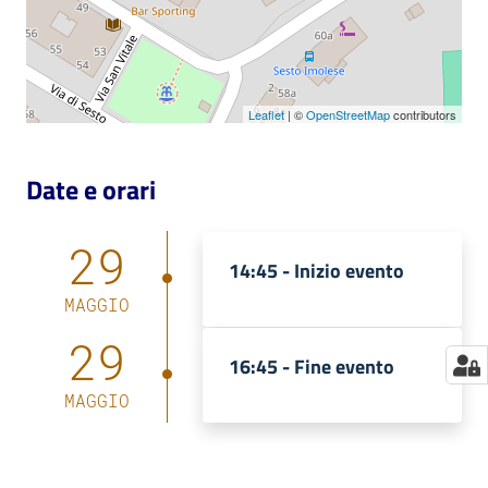
Catalogo
on line
Leaflet
| ©
OpenStreetMap
contributors
Eventi
Chiedi al
Date e orari
bibliotecario
29
Avvisi
14:45 -
Inizio evento
MAGGIO
Orari
29
16:45 -
Fine evento
MAGGIO