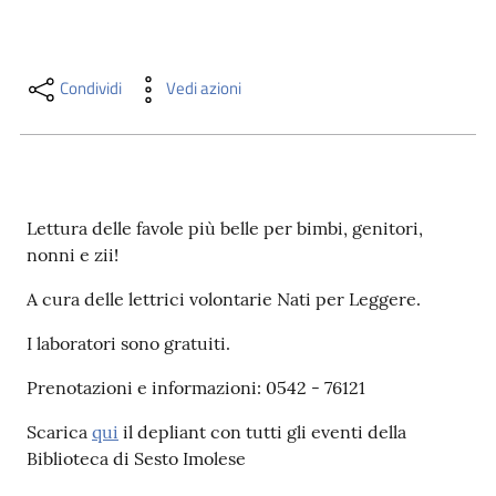
i
contenuti
Condividi
Vedi azioni
Risorse
online
Lettura delle favole più belle per bimbi, genitori,
nonni e zii!
A cura delle lettrici volontarie Nati per Leggere.
Casa
I laboratori sono gratuiti.
Piani
Prenotazioni e informazioni: 0542 - 76121
Archivio
storico
Scarica
qui
il depliant con tutti gli eventi della
Biblioteca di Sesto Imolese
Decentrate