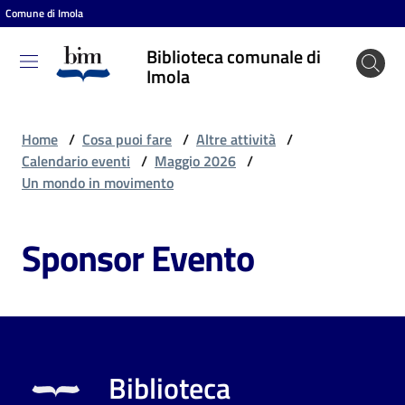
Comune di Imola
Vai al contenuto
Vai alla navigazione
Vai al footer
Biblioteca comunale di
Biblioteca
Imola
comunale
di Imola
Home
/
Cosa puoi fare
/
Altre attività
/
Calendario eventi
/
Maggio 2026
/
Un mondo in movimento
Entra
Sponsor Evento
Cosa
puoi
fare
Biblioteca
Scopri