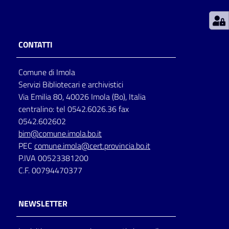
Patto
per
CONTATTI
la
lettura
Comune di Imola
Servizi Bibliotecari e archivistici
Via Emilia 80, 40026 Imola (Bo), Italia
Seguici
centralino: tel 0542.6026.36 fax
su
0542.602602
bim@comune.imola.bo.it
PEC
comune.imola@cert.provincia.bo.it
P.IVA 00523381200
C.F. 00794470377
NEWSLETTER