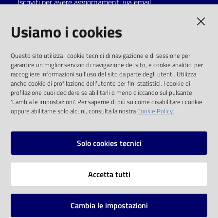
Iscriviti per avere aggiornamenti via email
Catalogo
AMMINISTRAZIONE TRASPARENTE
Usiamo i cookies
on line
I dati personali pubblicati sono riutilizzabili
Eventi
Questo sito utilizza i cookie tecnici di navigazione e di sessione per
solo alle condizioni previste dalla direttiva
garantire un miglior servizio di navigazione del sito, e cookie analitici per
comunitaria 2003/98/CE e dal d.lgs. 36/2006
raccogliere informazioni sull'uso del sito da parte degli utenti. Utilizza
Chiedi al
anche cookie di profilazione dell'utente per fini statistici. I cookie di
bibliotecario
SOCIAL
profilazione puoi decidere se abilitarli o meno cliccando sul pulsante
'Cambia le impostazioni'. Per saperne di più su come disabilitare i cookie
oppure abilitarne solo alcuni, consulta la nostra
Cookie Policy.
Avvisi
Facebook
Youtube
Instagram
Orari
Solo cookies tecnici
Vai alla pagina
Accetta tutti
Privacy
Note legali
Cambia le impostazioni