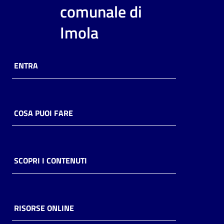
i
comunale di
contenuti
Imola
Risorse
ENTRA
online
COSA PUOI FARE
Casa
Piani
SCOPRI I CONTENUTI
Archivio
storico
RISORSE ONLINE
Decentrate