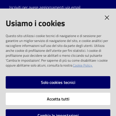
Iscriviti per avere aggiornamenti via email
Catalogo
on line
AMMINISTRAZIONE TRASPARENTE
Usiamo i cookies
Eventi
I dati personali pubblicati sono riutilizzabili
Questo sito utilizza i cookie tecnici di navigazione e di sessione per
solo alle condizioni previste dalla direttiva
garantire un miglior servizio di navigazione del sito, e cookie analitici per
Chiedi al
comunitaria 2003/98/CE e dal d.lgs. 36/2006
raccogliere informazioni sull'uso del sito da parte degli utenti. Utilizza
bibliotecario
anche cookie di profilazione dell'utente per fini statistici. I cookie di
SOCIAL
profilazione puoi decidere se abilitarli o meno cliccando sul pulsante
Avvisi
'Cambia le impostazioni'. Per saperne di più su come disabilitare i cookie
oppure abilitarne solo alcuni, consulta la nostra
Cookie Policy.
Facebook
Youtube
Instagram
Orari
Solo cookies tecnici
Vai alla pagina
Accetta tutti
Privacy
Note legali
Cambia le impostazioni