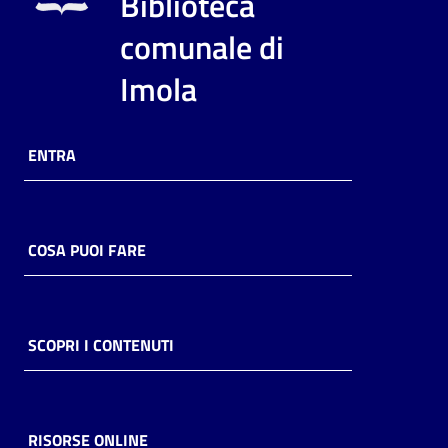
Biblioteca
i
contenuti
comunale di
Imola
Risorse
online
ENTRA
COSA PUOI FARE
Casa
Piani
SCOPRI I CONTENUTI
Archivio
storico
RISORSE ONLINE
Decentrate