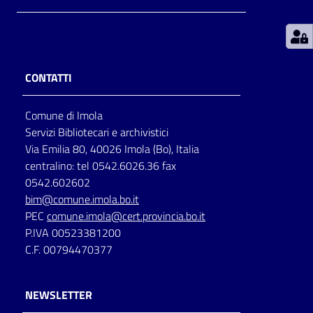
Patto
per
la
CONTATTI
lettura
Comune di Imola
Servizi Bibliotecari e archivistici
Seguici
Via Emilia 80, 40026 Imola (Bo), Italia
su
centralino: tel 0542.6026.36 fax
0542.602602
bim@comune.imola.bo.it
PEC
comune.imola@cert.provincia.bo.it
P.IVA 00523381200
C.F. 00794470377
NEWSLETTER