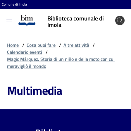
Comune di Imola
Vai al contenuto
Vai alla navigazione
Vai al footer
Biblioteca comunale di
Biblioteca
Imola
comunale
di Imola
Home
/
Cosa puoi fare
/
Altre attività
/
Calendario eventi
/
Magic Márquez. Storia di un niño e della moto con cui
Entra
meravigliò il mondo
Multimedia
Cosa
puoi
fare
Scopri