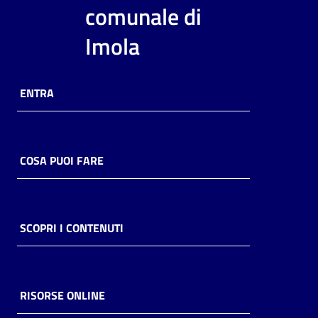
i
comunale di
contenuti
Imola
Risorse
ENTRA
online
COSA PUOI FARE
Casa
Piani
SCOPRI I CONTENUTI
Archivio
storico
RISORSE ONLINE
Decentrate