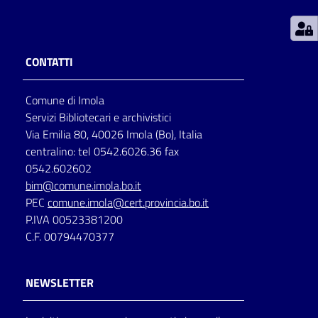
Patto
per
CONTATTI
la
lettura
Comune di Imola
Servizi Bibliotecari e archivistici
Via Emilia 80, 40026 Imola (Bo), Italia
Seguici
centralino: tel 0542.6026.36 fax
su
0542.602602
bim@comune.imola.bo.it
PEC
comune.imola@cert.provincia.bo.it
P.IVA 00523381200
C.F. 00794470377
NEWSLETTER