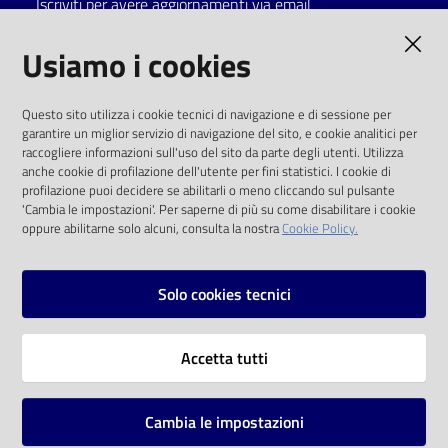
Iscriviti per avere aggiornamenti via email
Catalogo
AMMINISTRAZIONE TRASPARENTE
Usiamo i cookies
on line
I dati personali pubblicati sono riutilizzabili
Eventi
Questo sito utilizza i cookie tecnici di navigazione e di sessione per
solo alle condizioni previste dalla direttiva
garantire un miglior servizio di navigazione del sito, e cookie analitici per
comunitaria 2003/98/CE e dal d.lgs. 36/2006
raccogliere informazioni sull'uso del sito da parte degli utenti. Utilizza
Chiedi al
anche cookie di profilazione dell'utente per fini statistici. I cookie di
bibliotecario
SOCIAL
profilazione puoi decidere se abilitarli o meno cliccando sul pulsante
'Cambia le impostazioni'. Per saperne di più su come disabilitare i cookie
oppure abilitarne solo alcuni, consulta la nostra
Cookie Policy.
Avvisi
Facebook
Youtube
Instagram
Orari
Solo cookies tecnici
Vai alla pagina
Accetta tutti
Privacy
Note legali
Cambia le impostazioni