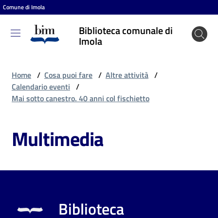
Comune di Imola
Vai al contenuto
Vai alla navigazione
Vai al footer
Biblioteca comunale di
Biblioteca
Imola
comunale
di Imola
Home
/
Cosa puoi fare
/
Altre attività
/
Calendario eventi
/
Mai sotto canestro. 40 anni col fischietto
Entra
Multimedia
Cosa
puoi
fare
Biblioteca
Scopri