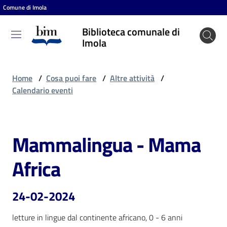
Comune di Imola
Vai al contenuto
Vai alla navigazione
Vai al footer
Biblioteca comunale di
Biblioteca
Imola
comunale
di Imola
Home
/
Cosa puoi fare
/
Altre attività
/
Calendario eventi
Entra
Mammalingua - Mama
Salta al contenuto
Cosa
Africa
puoi
fare
24-02-2024
letture in lingue dal continente africano, 0 - 6 anni
Scopri