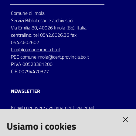
Comune di Imola
Servizi Bibliotecari e archivistici
Via Emilia 80, 40026 Imola (Bo), Italia
centralino: tel 0542.6026.36 fax
0542.602602
bim@comune.imola.bo.it
PEC
comune.imola@cert.provincia.bo.it
P.IVA 00523381200
C.F. 00794470377
NEWSLETTER
Iscriviti per avere aggiornamenti via email
AMMINISTRAZIONE TRASPARENTE
Usiamo i cookies