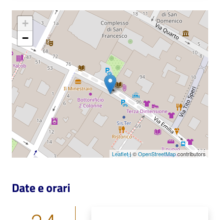
+
Patto
per
−
la
lettura
Seguici
su
Leaflet
| ©
OpenStreetMap
contributors
Date e orari