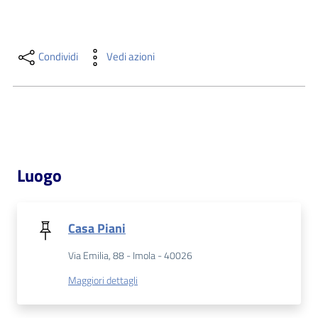
i
contenuti
Condividi
Vedi azioni
Risorse
online
Luogo
Casa
Piani
Casa Piani
Via Emilia, 88 - Imola - 40026
Archivio
storico
Maggiori dettagli
Decentrate