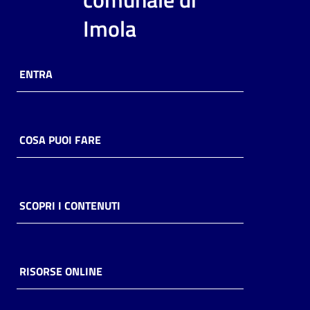
i
Imola
contenuti
ENTRA
Risorse
online
COSA PUOI FARE
Casa
SCOPRI I CONTENUTI
Piani
Archivio
storico
RISORSE ONLINE
Decentrate