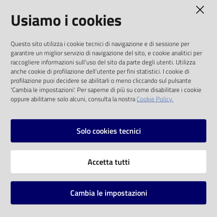
AMMINISTRAZIONE TRASPARENTE
Usiamo i cookies
Catalogo
on line
I dati personali pubblicati sono riutilizzabili
Questo sito utilizza i cookie tecnici di navigazione e di sessione per
solo alle condizioni previste dalla direttiva
Eventi
garantire un miglior servizio di navigazione del sito, e cookie analitici per
comunitaria 2003/98/CE e dal d.lgs. 36/2006
raccogliere informazioni sull'uso del sito da parte degli utenti. Utilizza
anche cookie di profilazione dell'utente per fini statistici. I cookie di
Chiedi al
SOCIAL
profilazione puoi decidere se abilitarli o meno cliccando sul pulsante
bibliotecario
'Cambia le impostazioni'. Per saperne di più su come disabilitare i cookie
oppure abilitarne solo alcuni, consulta la nostra
Cookie Policy.
Facebook
Youtube
Instagram
Avvisi
Solo cookies tecnici
Orari
Vai alla pagina
Accetta tutti
Privacy
Note legali
Cambia le impostazioni
Mappa del sito