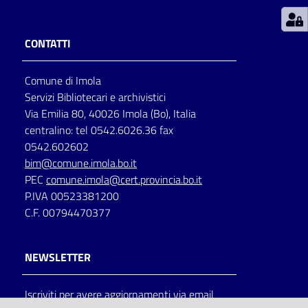
Patto
CONTATTI
per
la
Comune di Imola
lettura
Servizi Bibliotecari e archivistici
Via Emilia 80, 40026 Imola (Bo), Italia
centralino: tel 0542.6026.36 fax
Seguici
0542.602602
su
bim@comune.imola.bo.it
PEC
comune.imola@cert.provincia.bo.it
P.IVA 00523381200
C.F. 00794470377
NEWSLETTER
Iscriviti per avere aggiornamenti via email