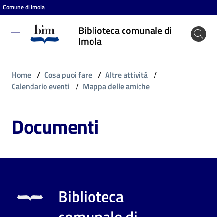
Comune di Imola
Vai al contenuto
Vai alla navigazione
Vai al footer
Biblioteca comunale di
Biblioteca
Imola
comunale
di Imola
Home
/
Cosa puoi fare
/
Altre attività
/
Calendario eventi
/
Mappa delle amiche
Entra
Documenti
Cosa
puoi
fare
Biblioteca
Scopri
comunale di