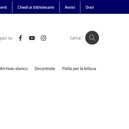
enti
Chiedi al bibliotecario
Avvisi
Orari
uici su
Cerca
Archivio storico
Decentrate
Patto per la lettura