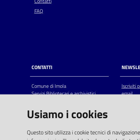
Contatti
FAQ
CONTATTI
NEWSLE
Comune di Imola
Iscriviti
Servizi Bibliotecari e archivistici
email
Via Emilia 80, 40026 Imola (Bo),
Italia
Usiamo i cookies
centralino: tel 0542.6026.36 fax
0542.602602
bim@comune.imola.bo.it
Questo sito utilizza i cookie tecnici di navigazione
PEC