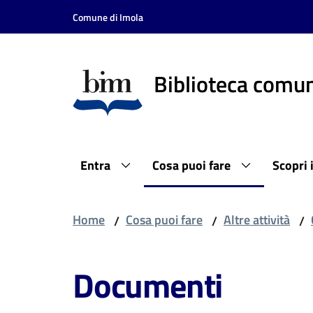
Vai al contenuto
Vai alla navigazione
Vai al footer
Comune di Imola
Biblioteca comun
Entra
Cosa puoi fare
Scopri 
Home
Cosa puoi fare
Altre attività
/
/
/
Documenti