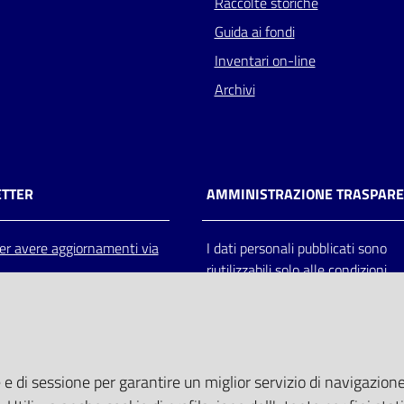
Raccolte storiche
Guida ai fondi
Inventari on-line
Archivi
TTER
AMMINISTRAZIONE TRASPAR
 per avere aggiornamenti via
I dati personali pubblicati sono
riutilizzabili solo alle condizioni
previste dalla direttiva comunitar
2003/98/CE e dal d.lgs. 36/200
 e di sessione per garantire un miglior servizio di navigazione 