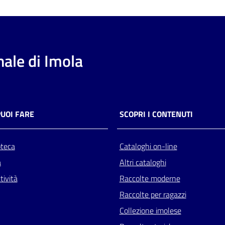
ale di Imola
PUOI FARE
SCOPRI I CONTENUTI
oteca
Cataloghi on-line
a
Altri cataloghi
tività
Raccolte moderne
Raccolte per ragazzi
Collezione imolese