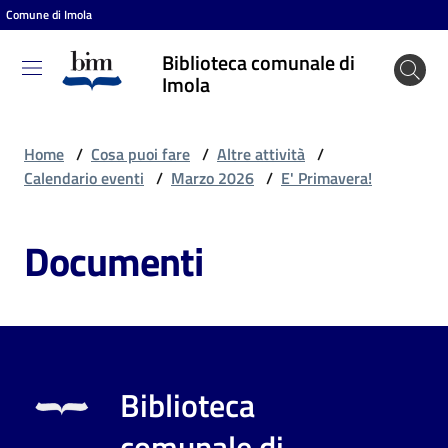
Comune di Imola
Vai al contenuto
Vai alla navigazione
Vai al footer
Biblioteca comunale di
Biblioteca
Imola
comunale
di Imola
Home
/
Cosa puoi fare
/
Altre attività
/
Calendario eventi
/
Marzo 2026
/
E' Primavera!
Entra
Documenti
Cosa
puoi
fare
Biblioteca
Scopri
comunale di