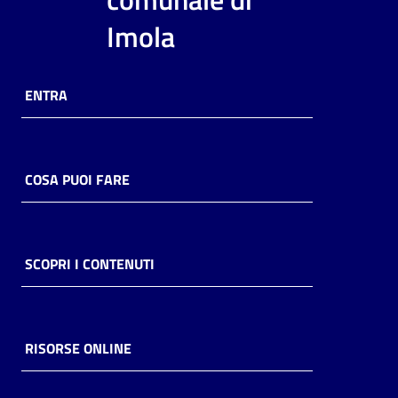
i
Imola
contenuti
ENTRA
Risorse
online
COSA PUOI FARE
Casa
SCOPRI I CONTENUTI
Piani
Archivio
storico
RISORSE ONLINE
Decentrate