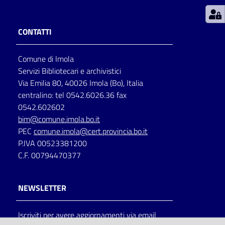
Patto
CONTATTI
per
la
Comune di Imola
lettura
Servizi Bibliotecari e archivistici
Via Emilia 80, 40026 Imola (Bo), Italia
centralino: tel 0542.6026.36 fax
Seguici
0542.602602
su
bim@comune.imola.bo.it
PEC
comune.imola@cert.provincia.bo.it
P.IVA 00523381200
C.F. 00794470377
NEWSLETTER
Iscriviti per avere aggiornamenti via email