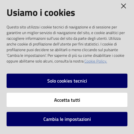
AMMINISTRAZIONE TRASPARENTE
Usiamo i cookies
Catalogo
on line
I dati personali pubblicati sono riutilizzabili
Questo sito utilizza i cookie tecnici di navigazione e di sessione per
solo alle condizioni previste dalla direttiva
Eventi
garantire un miglior servizio di navigazione del sito, e cookie analitici per
comunitaria 2003/98/CE e dal d.lgs. 36/2006
raccogliere informazioni sull'uso del sito da parte degli utenti. Utilizza
anche cookie di profilazione dell'utente per fini statistici. I cookie di
Chiedi al
SOCIAL
profilazione puoi decidere se abilitarli o meno cliccando sul pulsante
bibliotecario
'Cambia le impostazioni'. Per saperne di più su come disabilitare i cookie
oppure abilitarne solo alcuni, consulta la nostra
Cookie Policy.
Facebook
Youtube
Instagram
Avvisi
Solo cookies tecnici
Orari
Vai alla pagina
Accetta tutti
Privacy
Note legali
Cambia le impostazioni
Mappa del sito