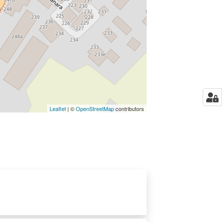
Leaflet
| ©
OpenStreetMap
contributors