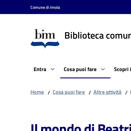
Vai al contenuto
Vai alla navigazione
Vai al footer
Comune di Imola
Biblioteca comun
Entra
Cosa puoi fare
Scopri 
Home
Cosa puoi fare
Altre attività
/
/
/
Salta al contenuto
Il mondo di Beatr