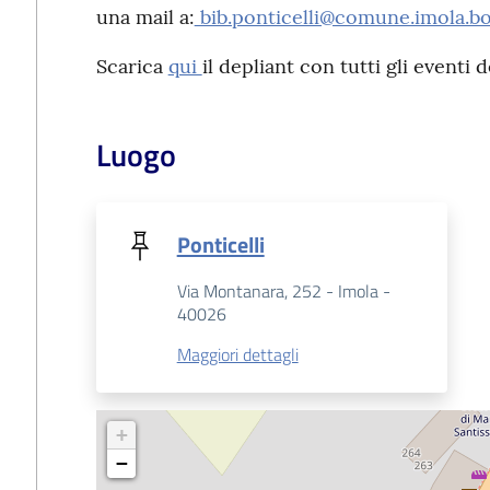
una mail a:
bib.ponticelli@comune.imola.bo
Scarica
qui
il depliant con tutti gli eventi d
Luogo
Ponticelli
Via Montanara, 252 - Imola -
40026
Maggiori dettagli
+
−