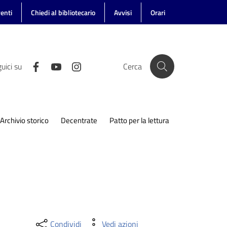
enti
Chiedi al bibliotecario
Avvisi
Orari
uici su
Cerca
Archivio storico
Decentrate
Patto per la lettura
Condividi
Vedi azioni