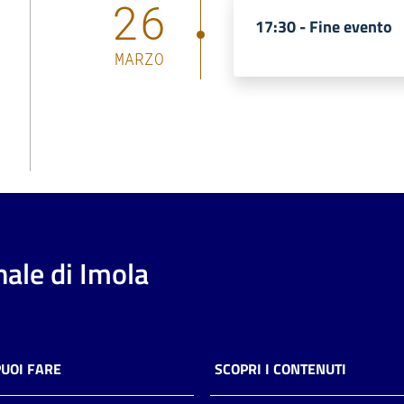
26
17:30 -
Fine evento
MARZO
ale di Imola
PUOI FARE
SCOPRI I CONTENUTI