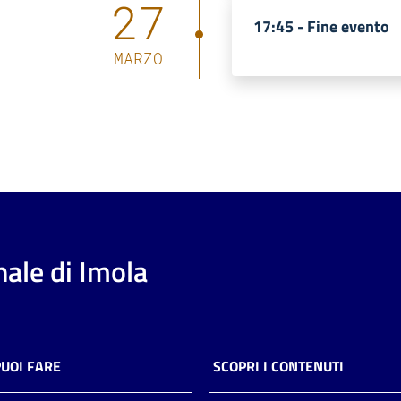
27
17:45 -
Fine evento
MARZO
ale di Imola
PUOI FARE
SCOPRI I CONTENUTI