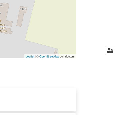
Leaflet
| ©
OpenStreetMap
contributors