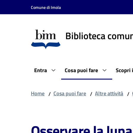
Vai al contenuto
Vai alla navigazione
Vai al footer
Comune di Imola
Biblioteca comun
Entra
Cosa puoi fare
Scopri 
Home
Cosa puoi fare
Altre attività
/
/
/
Salta al contenuto
Osservare la luna