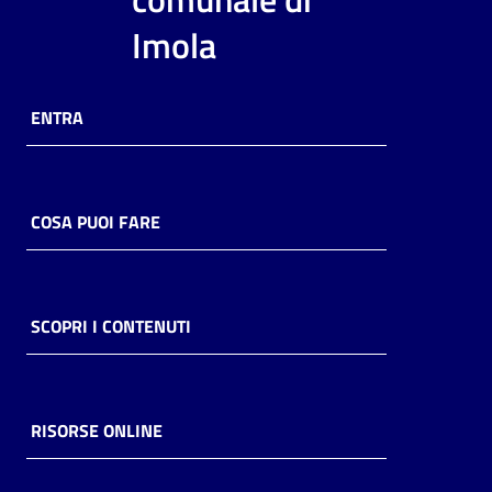
i
Imola
contenuti
ENTRA
Risorse
online
COSA PUOI FARE
Casa
SCOPRI I CONTENUTI
Piani
Archivio
storico
RISORSE ONLINE
Decentrate