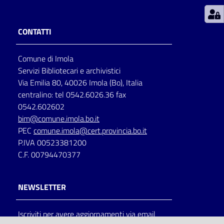
Patto
CONTATTI
per
la
Comune di Imola
lettura
Servizi Bibliotecari e archivistici
Via Emilia 80, 40026 Imola (Bo), Italia
centralino: tel 0542.6026.36 fax
Seguici
0542.602602
su
bim@comune.imola.bo.it
PEC
comune.imola@cert.provincia.bo.it
P.IVA 00523381200
C.F. 00794470377
NEWSLETTER
Iscriviti per avere aggiornamenti via email