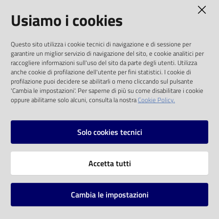
AMMINISTRAZIONE TRASPARENTE
Usiamo i cookies
Catalogo
on line
I dati personali pubblicati sono riutilizzabili
Questo sito utilizza i cookie tecnici di navigazione e di sessione per
solo alle condizioni previste dalla direttiva
Eventi
garantire un miglior servizio di navigazione del sito, e cookie analitici per
comunitaria 2003/98/CE e dal d.lgs. 36/2006
raccogliere informazioni sull'uso del sito da parte degli utenti. Utilizza
anche cookie di profilazione dell'utente per fini statistici. I cookie di
Chiedi al
SOCIAL
profilazione puoi decidere se abilitarli o meno cliccando sul pulsante
bibliotecario
'Cambia le impostazioni'. Per saperne di più su come disabilitare i cookie
oppure abilitarne solo alcuni, consulta la nostra
Cookie Policy.
Facebook
Youtube
Instagram
Avvisi
Solo cookies tecnici
Orari
Vai alla pagina
Accetta tutti
Privacy
Note legali
Cambia le impostazioni
Mappa del sito