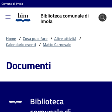
Comune di Imola
Vai al contenuto
Vai alla navigazione
Vai al footer
Biblioteca comunale di
Biblioteca
Imola
comunale
di Imola
Home
/
Cosa puoi fare
/
Altre attività
/
Calendario eventi
/
Matto Carnevale
Entra
Documenti
Cosa
puoi
fare
Biblioteca
Scopri
comunale di