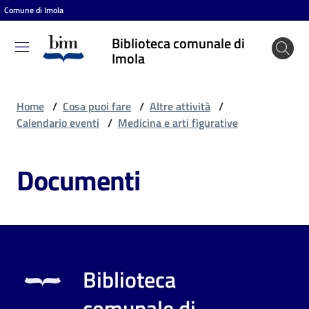
Comune di Imola
Vai al contenuto
Vai alla navigazione
Vai al footer
Biblioteca comunale di
Biblioteca
Imola
comunale
di Imola
Home
/
Cosa puoi fare
/
Altre attività
/
Calendario eventi
/
Medicina e arti figurative
Entra
Documenti
Cosa
puoi
fare
Biblioteca
Scopri
comunale di