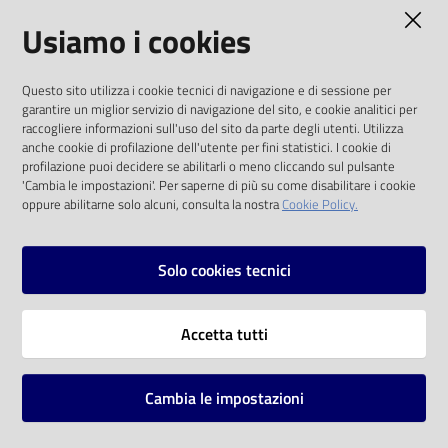
AMMINISTRAZIONE TRASPARENTE
Usiamo i cookies
Catalogo
on line
I dati personali pubblicati sono riutilizzabili
Questo sito utilizza i cookie tecnici di navigazione e di sessione per
solo alle condizioni previste dalla direttiva
Eventi
garantire un miglior servizio di navigazione del sito, e cookie analitici per
comunitaria 2003/98/CE e dal d.lgs. 36/2006
raccogliere informazioni sull'uso del sito da parte degli utenti. Utilizza
anche cookie di profilazione dell'utente per fini statistici. I cookie di
Chiedi al
SOCIAL
profilazione puoi decidere se abilitarli o meno cliccando sul pulsante
bibliotecario
'Cambia le impostazioni'. Per saperne di più su come disabilitare i cookie
oppure abilitarne solo alcuni, consulta la nostra
Cookie Policy.
Facebook
Youtube
Instagram
Avvisi
Solo cookies tecnici
Orari
Vai alla pagina
Accetta tutti
Privacy
Note legali
Cambia le impostazioni
Mappa del sito