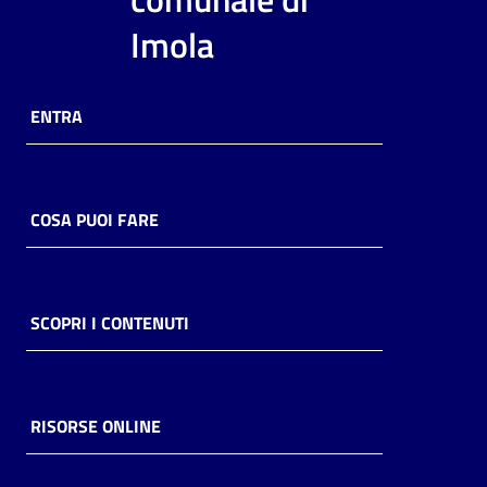
i
Imola
contenuti
ENTRA
Risorse
online
COSA PUOI FARE
Casa
SCOPRI I CONTENUTI
Piani
Archivio
storico
RISORSE ONLINE
Decentrate