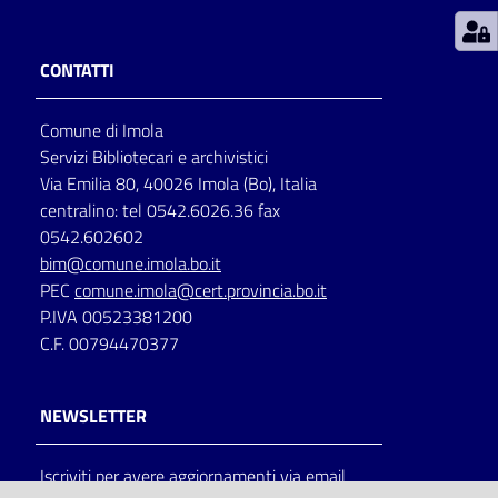
Patto
CONTATTI
per
la
Comune di Imola
lettura
Servizi Bibliotecari e archivistici
Via Emilia 80, 40026 Imola (Bo), Italia
centralino: tel 0542.6026.36 fax
Seguici
0542.602602
su
bim@comune.imola.bo.it
PEC
comune.imola@cert.provincia.bo.it
P.IVA 00523381200
C.F. 00794470377
NEWSLETTER
Iscriviti per avere aggiornamenti via email