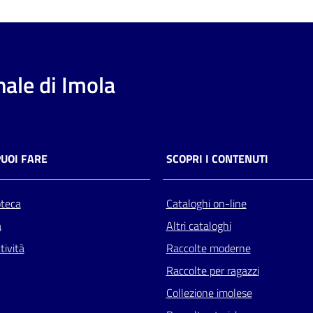
ale di Imola
PUOI FARE
SCOPRI I CONTENUTI
oteca
Cataloghi on-line
a
Altri cataloghi
tività
Raccolte moderne
Raccolte per ragazzi
Collezione imolese