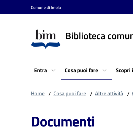
Vai al contenuto
Vai alla navigazione
Vai al footer
Comune di Imola
Biblioteca comun
Entra
Cosa puoi fare
Scopri 
Home
Cosa puoi fare
Altre attività
/
/
/
Documenti