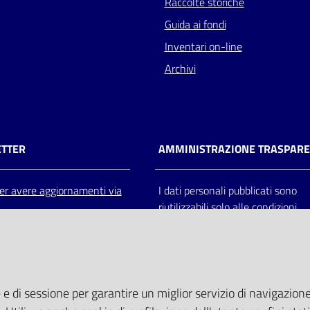
Raccolte storiche
Guida ai fondi
Inventari on-line
Archivi
TTER
AMMINISTRAZIONE TRASPAR
 per avere aggiornamenti via
I dati personali pubblicati sono
riutilizzabili solo alle condizioni
previste dalla direttiva comunitar
2003/98/CE e dal d.lgs. 36/200
 e di sessione per garantire un miglior servizio di navigazione 