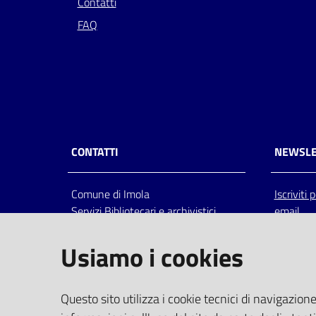
Contatti
FAQ
CONTATTI
NEWSLE
Comune di Imola
Iscriviti
Servizi Bibliotecari e archivistici
email
Via Emilia 80, 40026 Imola (Bo),
Italia
Usiamo i cookies
centralino: tel 0542.6026.36 fax
0542.602602
bim@comune.imola.bo.it
Questo sito utilizza i cookie tecnici di navigazione
PEC