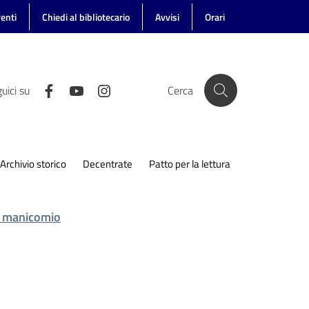
enti
Chiedi al bibliotecario
Avvisi
Orari
uici su
Cerca
Archivio storico
Decentrate
Patto per la lettura
a manicomio