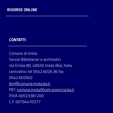
RISORSE ONLINE
CONTATTI
Comune di Imola
Servizi Bibliotecari e archivistici
Via Emilia 80, 40026 Imola (Bo), Italia
centralino: tel 0542.6026.36 fax
0542.602602
bim@comune.imola.bo.it
PEC
comune.imola@cert.provincia.bo.it
P.IVA 00523381200
C.F. 00794470377