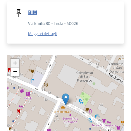
Catalogo
BIM
on line
Via Emilia 80 - Imola - 40026
Eventi
Maggiori dettagli
Chiedi al
bibliotecario
+
Avvisi
−
Orari