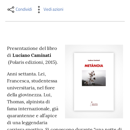
i
contenuti
Condividi
Vedi azioni
Risorse
online
Presentazione del libro
di
Luciano Caminati
(Polaris edizioni, 2015).
Anni settanta. Lei,
Francesca, studentessa
Casa
universitaria, nel fiore
Piani
della giovinezza. Lui,
Thomas, alpinista di
Archivio
fama internazionale, già
storico
quarantenne e all’apice
di una leggendaria
Decentrate
carriera sportiva. Si conoscono durante “una notte di