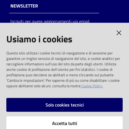
NEWSLETTER
Iscriviti per avere aggiornamenti via email
AMMINISTRAZIONE TRASPARENTE
Usiamo i cookies
I dati personali pubblicati sono riutilizzabili
Questo sito utilizza i cookie tecnici di navigazione e di sessione per
solo alle condizioni previste dalla direttiva
garantire un miglior servizio di navigazione del sito, e cookie analitici per
comunitaria 2003/98/CE e dal d.lgs. 36/2006
raccogliere informazioni sull'uso del sito da parte degli utenti. Utilizza
anche cookie di profilazione dell'utente per fini statistici. I cookie di
SOCIAL
profilazione puoi decidere se abilitarli o meno cliccando sul pulsante
'Cambia le impostazioni'. Per saperne di più su come disabilitare i cookie
oppure abilitarne solo alcuni, consulta la nostra
Cookie Policy.
Facebook
Youtube
Instagram
Solo cookies tecnici
Vai alla pagina
Accetta tutti
Privacy