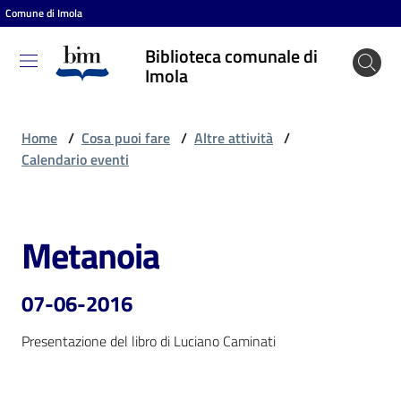
Comune di Imola
Vai al contenuto
Vai alla navigazione
Vai al footer
Biblioteca comunale di
Biblioteca
Imola
comunale
di Imola
Home
/
Cosa puoi fare
/
Altre attività
/
Calendario eventi
Entra
Metanoia
Salta al contenuto
Cosa
puoi
07-06-2016
fare
Presentazione del libro di Luciano Caminati
Scopri