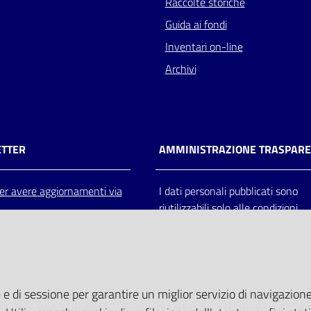
Raccolte storiche
Guida ai fondi
Inventari on-line
Archivi
TTER
AMMINISTRAZIONE TRASPAR
 per avere aggiornamenti via
I dati personali pubblicati sono
riutilizzabili solo alle condizioni
previste dalla direttiva comunitar
2003/98/CE e dal d.lgs. 36/200
 e di sessione per garantire un miglior servizio di navigazione 