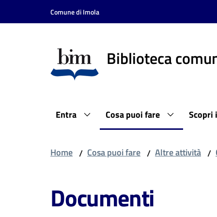
Vai al contenuto
Vai alla navigazione
Vai al footer
Comune di Imola
Biblioteca comun
Entra
Cosa puoi fare
Scopri 
Home
Cosa puoi fare
Altre attività
/
/
/
Documenti