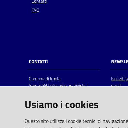
Contatti
FAQ
CONTATTI
NEWSLE
Comune di Imola
Iscriviti
Servizi Bibliotecari e archivistici
email
Via Emilia 80, 40026 Imola (Bo),
Italia
Usiamo i cookies
centralino: tel 0542.6026.36 fax
0542.602602
bim@comune.imola.bo.it
Questo sito utilizza i cookie tecnici di navigazione
PEC