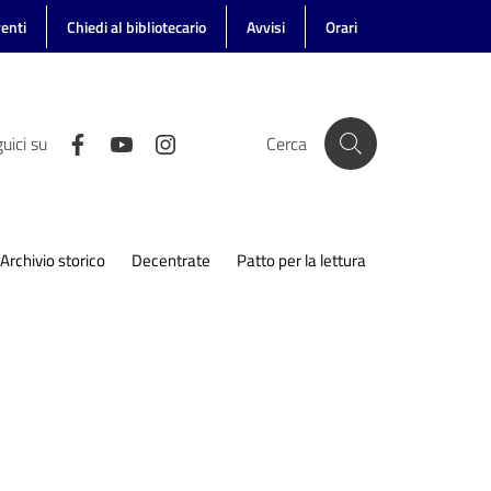
enti
Chiedi al bibliotecario
Avvisi
Orari
uici su
Cerca
Archivio storico
Decentrate
Patto per la lettura