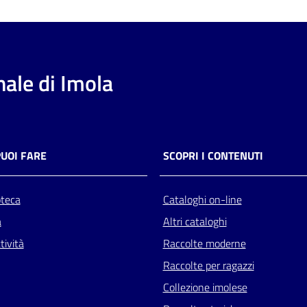
ale di Imola
PUOI FARE
SCOPRI I CONTENUTI
oteca
Cataloghi on-line
a
Altri cataloghi
tività
Raccolte moderne
Raccolte per ragazzi
Collezione imolese