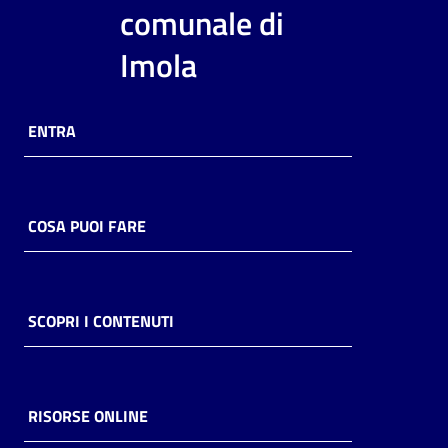
i
comunale di
contenuti
Imola
Risorse
ENTRA
online
COSA PUOI FARE
Casa
Piani
SCOPRI I CONTENUTI
Archivio
storico
RISORSE ONLINE
Decentrate