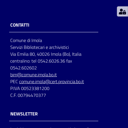
Patto
per
CONTATTI
la
lettura
Comune di Imola
Servizi Bibliotecari e archivistici
Via Emilia 80, 40026 Imola (Bo), Italia
Seguici
centralino: tel 0542.6026.36 fax
su
0542.602602
bim@comune.imola.bo.it
PEC
comune.imola@cert.provincia.bo.it
P.IVA 00523381200
C.F. 00794470377
NEWSLETTER