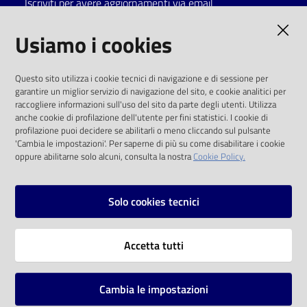
Iscriviti per avere aggiornamenti via email
Catalogo
AMMINISTRAZIONE TRASPARENTE
Usiamo i cookies
on line
I dati personali pubblicati sono riutilizzabili
Eventi
Questo sito utilizza i cookie tecnici di navigazione e di sessione per
solo alle condizioni previste dalla direttiva
garantire un miglior servizio di navigazione del sito, e cookie analitici per
comunitaria 2003/98/CE e dal d.lgs. 36/2006
raccogliere informazioni sull'uso del sito da parte degli utenti. Utilizza
Chiedi al
anche cookie di profilazione dell'utente per fini statistici. I cookie di
bibliotecario
SOCIAL
profilazione puoi decidere se abilitarli o meno cliccando sul pulsante
'Cambia le impostazioni'. Per saperne di più su come disabilitare i cookie
oppure abilitarne solo alcuni, consulta la nostra
Cookie Policy.
Avvisi
Facebook
Youtube
Instagram
Orari
Solo cookies tecnici
Vai alla pagina
Accetta tutti
Privacy
Note legali
Cambia le impostazioni