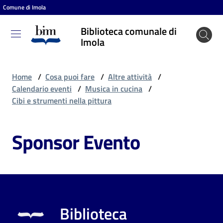
Comune di Imola
Vai al contenuto
Vai alla navigazione
Vai al footer
Biblioteca comunale di
Biblioteca
Imola
comunale
di Imola
Home
/
Cosa puoi fare
/
Altre attività
/
Calendario eventi
/
Musica in cucina
/
Cibi e strumenti nella pittura
Entra
Sponsor Evento
Cosa
puoi
fare
Biblioteca
Scopri