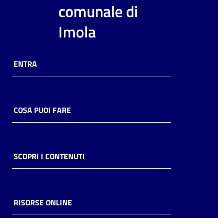
i
comunale di
contenuti
Imola
Risorse
ENTRA
online
COSA PUOI FARE
Casa
Piani
SCOPRI I CONTENUTI
Archivio
storico
RISORSE ONLINE
Decentrate