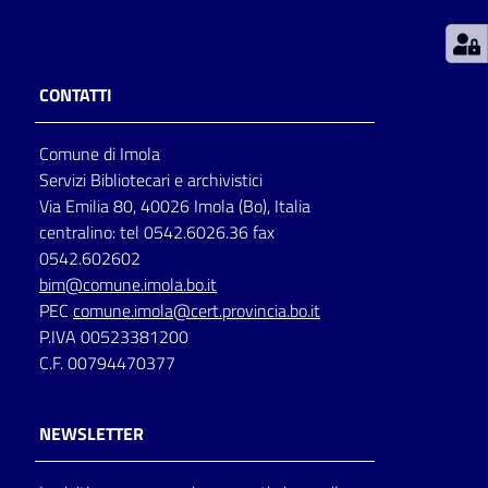
Patto
per
CONTATTI
la
lettura
Comune di Imola
Servizi Bibliotecari e archivistici
Via Emilia 80, 40026 Imola (Bo), Italia
Seguici
centralino: tel 0542.6026.36 fax
su
0542.602602
bim@comune.imola.bo.it
PEC
comune.imola@cert.provincia.bo.it
P.IVA 00523381200
C.F. 00794470377
NEWSLETTER