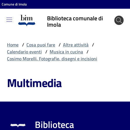
Comune di Imola
Vai al contenuto
Vai alla navigazione
Vai al footer
Biblioteca comunale di
Biblioteca
Imola
comunale
di Imola
Home
/
Cosa puoi fare
/
Altre attività
/
Calendario eventi
/
Musica in cucina
/
Cosimo Morelli. Fotografie, disegni e incisioni
Entra
Multimedia
Cosa
puoi
fare
Biblioteca
Scopri