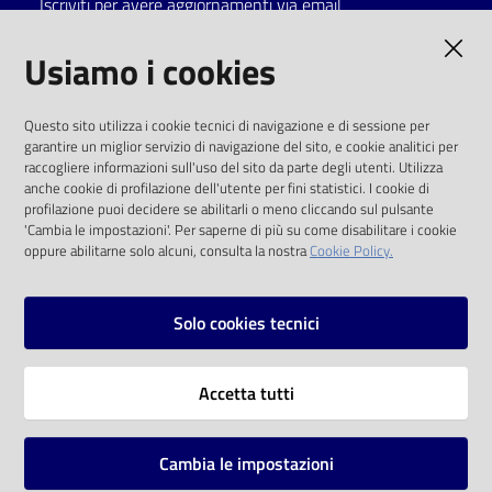
Iscriviti per avere aggiornamenti via email
Catalogo
AMMINISTRAZIONE TRASPARENTE
Usiamo i cookies
on line
I dati personali pubblicati sono riutilizzabili
Eventi
Questo sito utilizza i cookie tecnici di navigazione e di sessione per
solo alle condizioni previste dalla direttiva
garantire un miglior servizio di navigazione del sito, e cookie analitici per
comunitaria 2003/98/CE e dal d.lgs. 36/2006
raccogliere informazioni sull'uso del sito da parte degli utenti. Utilizza
Chiedi al
anche cookie di profilazione dell'utente per fini statistici. I cookie di
bibliotecario
SOCIAL
profilazione puoi decidere se abilitarli o meno cliccando sul pulsante
'Cambia le impostazioni'. Per saperne di più su come disabilitare i cookie
oppure abilitarne solo alcuni, consulta la nostra
Cookie Policy.
Avvisi
Facebook
Youtube
Instagram
Orari
Solo cookies tecnici
Vai alla pagina
Accetta tutti
Privacy
Note legali
Cambia le impostazioni