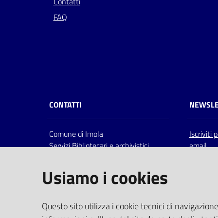
Contatti
FAQ
CONTATTI
NEWSLE
Comune di Imola
Iscriviti
Servizi Bibliotecari e archivistici
email
Via Emilia 80, 40026 Imola (Bo),
Italia
Usiamo i cookies
centralino: tel 0542.6026.36 fax
0542.602602
bim@comune.imola.bo.it
Questo sito utilizza i cookie tecnici di navigazione
PEC