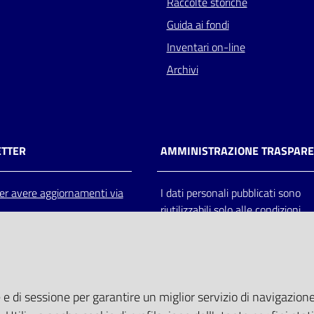
Raccolte storiche
Guida ai fondi
Inventari on-line
Archivi
TTER
AMMINISTRAZIONE TRASPAR
 per avere aggiornamenti via
I dati personali pubblicati sono
riutilizzabili solo alle condizioni
previste dalla direttiva comunitar
2003/98/CE e dal d.lgs. 36/200
 e di sessione per garantire un miglior servizio di navigazione 