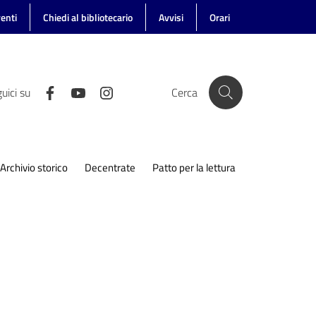
enti
Chiedi al bibliotecario
Avvisi
Orari
uici su
Cerca
Archivio storico
Decentrate
Patto per la lettura