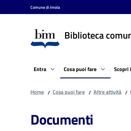
Vai al contenuto
Vai alla navigazione
Vai al footer
Comune di Imola
Biblioteca comun
Entra
Cosa puoi fare
Scopri 
Home
Cosa puoi fare
Altre attività
/
/
/
Documenti