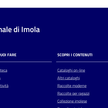
ale di Imola
PUOI FARE
SCOPRI I CONTENUTI
oteca
Cataloghi on-line
a
Altri cataloghi
tività
Raccolte moderne
Raccolte per ragazzi
Collezione imolese