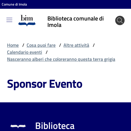
Comune di Imola
Vai al contenuto
Vai alla navigazione
Vai al footer
Biblioteca comunale di
Biblioteca
Imola
comunale
di Imola
Home
/
Cosa puoi fare
/
Altre attività
/
Calendario eventi
/
Nasceranno alberi che coloreranno questa terra grigia
Entra
Sponsor Evento
Cosa
puoi
fare
Biblioteca
Scopri