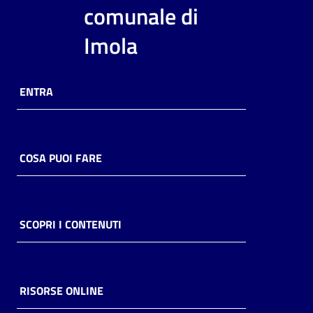
i
comunale di
contenuti
Imola
Risorse
ENTRA
online
COSA PUOI FARE
Casa
Piani
SCOPRI I CONTENUTI
Archivio
storico
RISORSE ONLINE
Decentrate