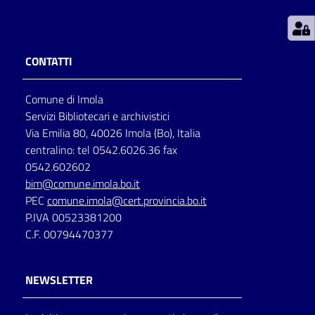
Patto
per
CONTATTI
la
lettura
Comune di Imola
Servizi Bibliotecari e archivistici
Via Emilia 80, 40026 Imola (Bo), Italia
Seguici
centralino: tel 0542.6026.36 fax
su
0542.602602
bim@comune.imola.bo.it
PEC
comune.imola@cert.provincia.bo.it
P.IVA 00523381200
C.F. 00794470377
NEWSLETTER