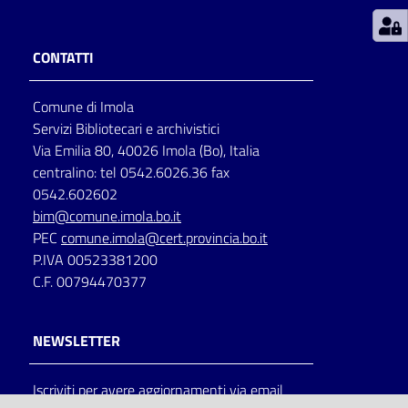
Patto
CONTATTI
per
la
Comune di Imola
lettura
Servizi Bibliotecari e archivistici
Via Emilia 80, 40026 Imola (Bo), Italia
centralino: tel 0542.6026.36 fax
Seguici
0542.602602
su
bim@comune.imola.bo.it
PEC
comune.imola@cert.provincia.bo.it
P.IVA 00523381200
C.F. 00794470377
NEWSLETTER
Iscriviti per avere aggiornamenti via email