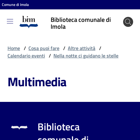
Comune di Imola
Vai al contenuto
Vai alla navigazione
Vai al footer
Biblioteca comunale di
Biblioteca
Imola
comunale
di Imola
Home
/
Cosa puoi fare
/
Altre attività
/
Calendario eventi
/
Nella notte ci guidano le stelle
Entra
Multimedia
Cosa
puoi
fare
Biblioteca
Scopri
comunale di