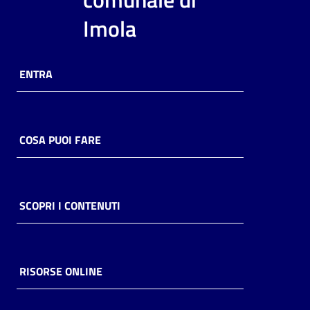
i
Imola
contenuti
ENTRA
Risorse
online
COSA PUOI FARE
Casa
SCOPRI I CONTENUTI
Piani
Archivio
storico
RISORSE ONLINE
Decentrate