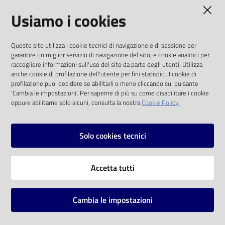
AMMINISTRAZIONE TRASPARENTE
Usiamo i cookies
Catalogo
on line
I dati personali pubblicati sono riutilizzabili
Questo sito utilizza i cookie tecnici di navigazione e di sessione per
solo alle condizioni previste dalla direttiva
Eventi
garantire un miglior servizio di navigazione del sito, e cookie analitici per
comunitaria 2003/98/CE e dal d.lgs. 36/2006
raccogliere informazioni sull'uso del sito da parte degli utenti. Utilizza
anche cookie di profilazione dell'utente per fini statistici. I cookie di
Chiedi al
SOCIAL
profilazione puoi decidere se abilitarli o meno cliccando sul pulsante
bibliotecario
'Cambia le impostazioni'. Per saperne di più su come disabilitare i cookie
oppure abilitarne solo alcuni, consulta la nostra
Cookie Policy.
Facebook
Youtube
Instagram
Avvisi
Solo cookies tecnici
Orari
Vai alla pagina
Accetta tutti
Privacy
Note legali
Cambia le impostazioni
Mappa del sito