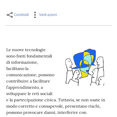
i
contenuti
Condividi
Vedi azioni
Risorse
online
Le nuove tecnologie
sono fonti fondamentali
di informazione,
facilitano la
comunicazione, possono
Casa
contribuire a facilitare
Piani
l’apprendimento, a
sviluppare le reti sociali
Archivio
e la partecipazione civica. Tuttavia, se non usate in
storico
modo corretto e consapevole, presentano rischi,
possono provocare danni, interferire con
Decentrate