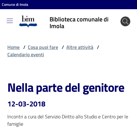
Comune di Imola
Vai al contenuto
Vai alla navigazione
Vai al footer
Biblioteca comunale di
Biblioteca
Imola
comunale
di Imola
Home
/
Cosa puoi fare
/
Altre attività
/
Calendario eventi
Entra
Nella parte del genitore
Salta al contenuto
Cosa
puoi
12-03-2018
fare
Incontri a cura del Servizio Diritto allo Studio e Centro per le 
famiglie
Scopri