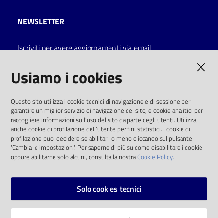
NEWSLETTER
Iscriviti per avere aggiornamenti via email
AMMINISTRAZIONE TRASPARENTE
Usiamo i cookies
I dati personali pubblicati sono riutilizzabili
Questo sito utilizza i cookie tecnici di navigazione e di sessione per
solo alle condizioni previste dalla direttiva
garantire un miglior servizio di navigazione del sito, e cookie analitici per
comunitaria 2003/98/CE e dal d.lgs. 36/2006
raccogliere informazioni sull'uso del sito da parte degli utenti. Utilizza
anche cookie di profilazione dell'utente per fini statistici. I cookie di
SOCIAL
profilazione puoi decidere se abilitarli o meno cliccando sul pulsante
'Cambia le impostazioni'. Per saperne di più su come disabilitare i cookie
oppure abilitarne solo alcuni, consulta la nostra
Cookie Policy.
Facebook
Youtube
Instagram
Solo cookies tecnici
Vai alla pagina