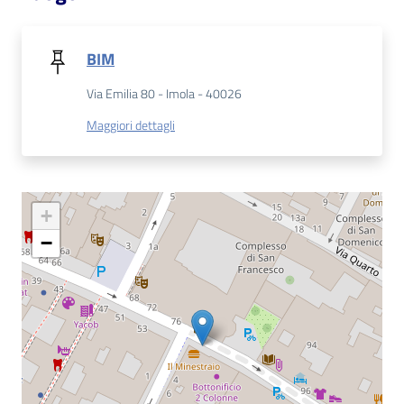
Catalogo
on line
BIM
Via Emilia 80 - Imola - 40026
Eventi
Maggiori dettagli
Chiedi al
bibliotecario
Avvisi
+
−
Orari