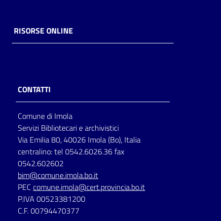
RISORSE ONLINE
CONTATTI
Comune di Imola
Servizi Bibliotecari e archivistici
Via Emilia 80, 40026 Imola (Bo), Italia
centralino: tel 0542.6026.36 fax
0542.602602
bim@comune.imola.bo.it
PEC
comune.imola@cert.provincia.bo.it
P.IVA 00523381200
C.F. 00794470377