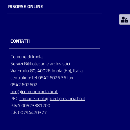
RISORSE ONLINE
Patto
per
la
lettura
CONTATTI
Comune di Imola
Seguici
Servizi Bibliotecari e archivistici
su
Via Emilia 80, 40026 Imola (Bo), Italia
centralino: tel 0542.6026.36 fax
0542.602602
bim@comune.imola.bo.it
PEC
comune.imola@cert.provincia.bo.it
P.IVA 00523381200
C.F. 00794470377