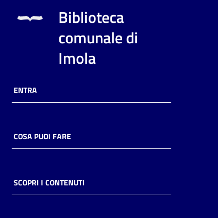
i
Biblioteca
contenuti
comunale di
Imola
Risorse
online
ENTRA
COSA PUOI FARE
Casa
Piani
Archivio
SCOPRI I CONTENUTI
storico
Decentrate