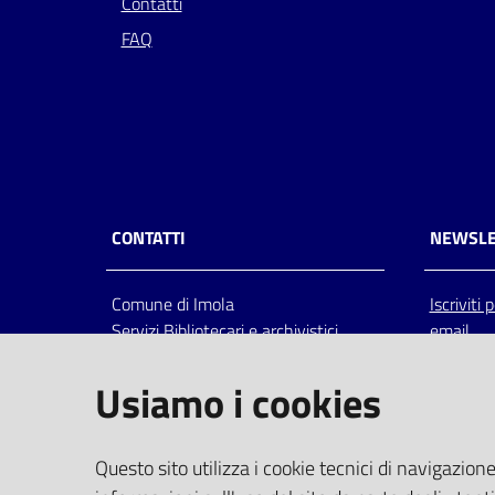
Contatti
FAQ
CONTATTI
NEWSLE
Comune di Imola
Iscriviti
Servizi Bibliotecari e archivistici
email
Via Emilia 80, 40026 Imola (Bo),
Italia
Usiamo i cookies
centralino: tel 0542.6026.36 fax
0542.602602
bim@comune.imola.bo.it
Questo sito utilizza i cookie tecnici di navigazione
PEC