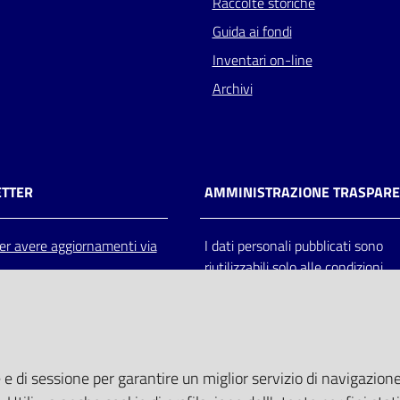
Raccolte storiche
Guida ai fondi
Inventari on-line
Archivi
TTER
AMMINISTRAZIONE TRASPAR
 per avere aggiornamenti via
I dati personali pubblicati sono
riutilizzabili solo alle condizioni
previste dalla direttiva comunitar
2003/98/CE e dal d.lgs. 36/200
 e di sessione per garantire un miglior servizio di navigazione 