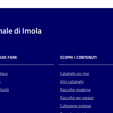
ale di Imola
PUOI FARE
SCOPRI I CONTENUTI
oteca
Cataloghi on-line
a
Altri cataloghi
tività
Raccolte moderne
Raccolte per ragazzi
Collezione imolese