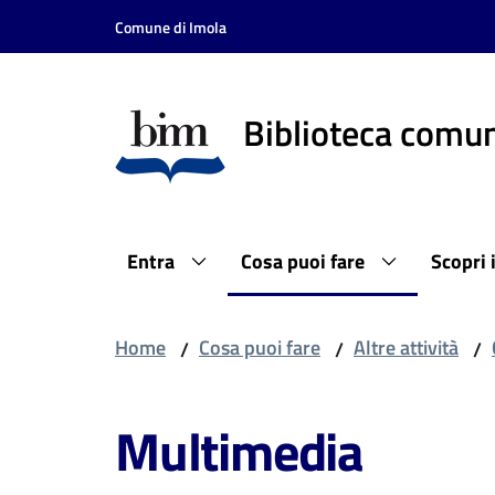
Vai al contenuto
Vai alla navigazione
Vai al footer
Comune di Imola
Biblioteca comun
Entra
Cosa puoi fare
Scopri 
Home
Cosa puoi fare
Altre attività
/
/
/
Multimedia