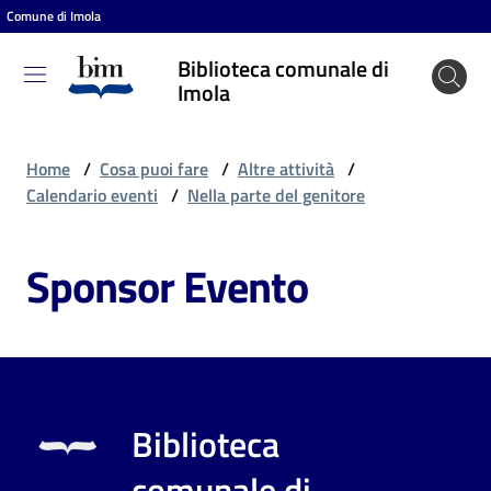
Comune di Imola
Vai al contenuto
Vai alla navigazione
Vai al footer
Biblioteca comunale di
Biblioteca
Imola
comunale
di Imola
Home
/
Cosa puoi fare
/
Altre attività
/
Calendario eventi
/
Nella parte del genitore
Entra
Sponsor Evento
Cosa
puoi
fare
Biblioteca
Scopri
comunale di