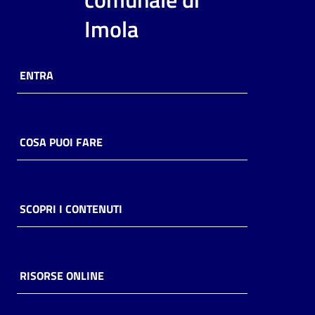
i
Imola
contenuti
ENTRA
Risorse
online
COSA PUOI FARE
Casa
SCOPRI I CONTENUTI
Piani
Archivio
storico
RISORSE ONLINE
Decentrate