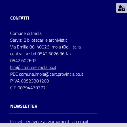
Patto
CONTATTI
per
la
Comune di Imola
lettura
Servizi Bibliotecari e archivistici
Via Emilia 80, 40026 Imola (Bo), Italia
centralino: tel 0542.6026.36 fax
Seguici
0542.602602
su
bim@comune.imola.bo.it
PEC
comune.imola@cert.provincia.bo.it
P.IVA 00523381200
C.F. 00794470377
NEWSLETTER
Iscriviti per avere aggiornamenti via email