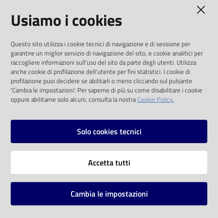
AMMINISTRAZIONE TRASPARENTE
Usiamo i cookies
Catalogo
on line
I dati personali pubblicati sono riutilizzabili
Questo sito utilizza i cookie tecnici di navigazione e di sessione per
solo alle condizioni previste dalla direttiva
Eventi
garantire un miglior servizio di navigazione del sito, e cookie analitici per
comunitaria 2003/98/CE e dal d.lgs. 36/2006
raccogliere informazioni sull'uso del sito da parte degli utenti. Utilizza
anche cookie di profilazione dell'utente per fini statistici. I cookie di
Chiedi al
SOCIAL
profilazione puoi decidere se abilitarli o meno cliccando sul pulsante
bibliotecario
'Cambia le impostazioni'. Per saperne di più su come disabilitare i cookie
oppure abilitarne solo alcuni, consulta la nostra
Cookie Policy.
Facebook
Youtube
Instagram
Avvisi
Solo cookies tecnici
Orari
Vai alla pagina
Accetta tutti
Privacy
Note legali
Cambia le impostazioni
Mappa del sito