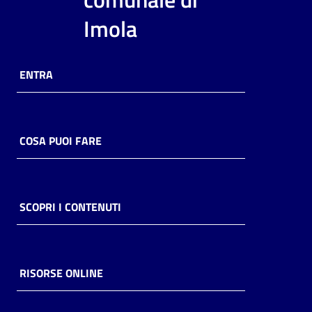
i
Imola
contenuti
ENTRA
Risorse
online
COSA PUOI FARE
Casa
SCOPRI I CONTENUTI
Piani
Archivio
storico
RISORSE ONLINE
Decentrate