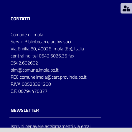
Patto
CONTATTI
per
la
Comune di Imola
lettura
Servizi Bibliotecari e archivistici
Via Emilia 80, 40026 Imola (Bo), Italia
centralino: tel 0542.6026.36 fax
Seguici
0542.602602
su
bim@comune.imola.bo.it
PEC
comune.imola@cert.provincia.bo.it
P.IVA 00523381200
C.F. 00794470377
NEWSLETTER
Iscriviti per avere aggiornamenti via email