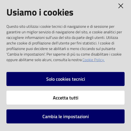
AMMINISTRAZIONE TRASPARENTE
Usiamo i cookies
Catalogo
on line
I dati personali pubblicati sono riutilizzabili
Questo sito utilizza i cookie tecnici di navigazione e di sessione per
solo alle condizioni previste dalla direttiva
Eventi
garantire un miglior servizio di navigazione del sito, e cookie analitici per
comunitaria 2003/98/CE e dal d.lgs. 36/2006
raccogliere informazioni sull'uso del sito da parte degli utenti. Utilizza
anche cookie di profilazione dell'utente per fini statistici. I cookie di
Chiedi al
SOCIAL
profilazione puoi decidere se abilitarli o meno cliccando sul pulsante
bibliotecario
'Cambia le impostazioni'. Per saperne di più su come disabilitare i cookie
oppure abilitarne solo alcuni, consulta la nostra
Cookie Policy.
Facebook
Youtube
Instagram
Avvisi
Solo cookies tecnici
Orari
Vai alla pagina
Accetta tutti
Privacy
Note legali
Cambia le impostazioni
Mappa del sito