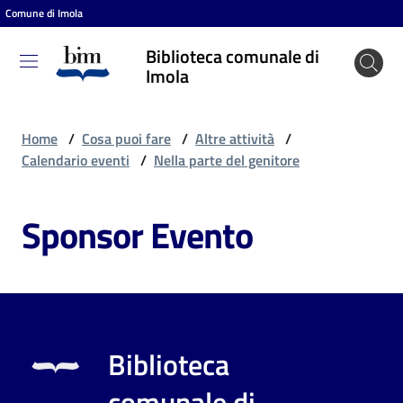
Comune di Imola
Vai al contenuto
Vai alla navigazione
Vai al footer
Biblioteca comunale di
Biblioteca
Imola
comunale
di Imola
Home
/
Cosa puoi fare
/
Altre attività
/
Calendario eventi
/
Nella parte del genitore
Entra
Sponsor Evento
Cosa
puoi
fare
Biblioteca
Scopri
comunale di