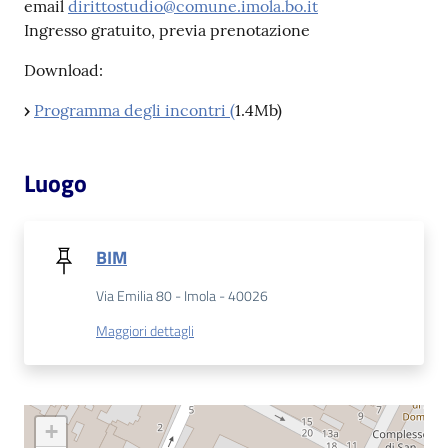
email
dirittostudio@comune.imola.bo.it
Ingresso gratuito, previa prenotazione
Catalogo
on line
Download:
Eventi
›
Programma degli incontri (
1.4Mb)
Chiedi al
Luogo
bibliotecario
Avvisi
BIM
Orari
Via Emilia 80 - Imola - 40026
Maggiori dettagli
+