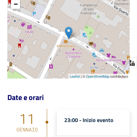
−
Leaflet
| ©
OpenStreetMap
contributors
Date e orari
11
23:00 -
Inizio evento
GENNAIO