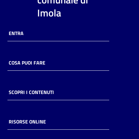
i
Imola
contenuti
ENTRA
Risorse
online
COSA PUOI FARE
Casa
SCOPRI I CONTENUTI
Piani
Archivio
storico
RISORSE ONLINE
Decentrate