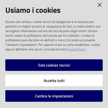
AMMINISTRAZIONE TRASPARENTE
Usiamo i cookies
Catalogo
on line
I dati personali pubblicati sono riutilizzabili
Questo sito utilizza i cookie tecnici di navigazione e di sessione per
solo alle condizioni previste dalla direttiva
Eventi
garantire un miglior servizio di navigazione del sito, e cookie analitici per
comunitaria 2003/98/CE e dal d.lgs. 36/2006
raccogliere informazioni sull'uso del sito da parte degli utenti. Utilizza
anche cookie di profilazione dell'utente per fini statistici. I cookie di
Chiedi al
SOCIAL
profilazione puoi decidere se abilitarli o meno cliccando sul pulsante
bibliotecario
'Cambia le impostazioni'. Per saperne di più su come disabilitare i cookie
oppure abilitarne solo alcuni, consulta la nostra
Cookie Policy.
Facebook
Youtube
Instagram
Avvisi
Solo cookies tecnici
Orari
Vai alla pagina
Accetta tutti
Privacy
Note legali
Cambia le impostazioni
Mappa del sito