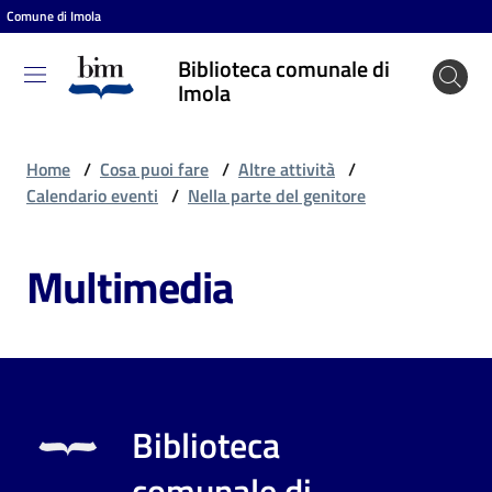
Comune di Imola
Vai al contenuto
Vai alla navigazione
Vai al footer
Biblioteca comunale di
Biblioteca
Imola
comunale
di Imola
Home
/
Cosa puoi fare
/
Altre attività
/
Calendario eventi
/
Nella parte del genitore
Entra
Multimedia
Cosa
puoi
fare
Biblioteca
Scopri
comunale di