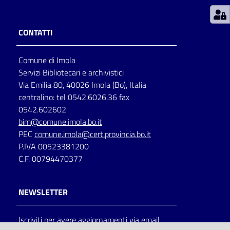
Patto
CONTATTI
per
la
Comune di Imola
lettura
Servizi Bibliotecari e archivistici
Via Emilia 80, 40026 Imola (Bo), Italia
centralino: tel 0542.6026.36 fax
Seguici
0542.602602
su
bim@comune.imola.bo.it
PEC
comune.imola@cert.provincia.bo.it
P.IVA 00523381200
C.F. 00794470377
NEWSLETTER
Iscriviti per avere aggiornamenti via email