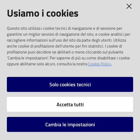
AMMINISTRAZIONE TRASPARENTE
Usiamo i cookies
Catalogo
on line
I dati personali pubblicati sono riutilizzabili
Questo sito utilizza i cookie tecnici di navigazione e di sessione per
solo alle condizioni previste dalla direttiva
Eventi
garantire un miglior servizio di navigazione del sito, e cookie analitici per
comunitaria 2003/98/CE e dal d.lgs. 36/2006
raccogliere informazioni sull'uso del sito da parte degli utenti. Utilizza
anche cookie di profilazione dell'utente per fini statistici. I cookie di
Chiedi al
SOCIAL
profilazione puoi decidere se abilitarli o meno cliccando sul pulsante
bibliotecario
'Cambia le impostazioni'. Per saperne di più su come disabilitare i cookie
oppure abilitarne solo alcuni, consulta la nostra
Cookie Policy.
Facebook
Youtube
Instagram
Avvisi
Solo cookies tecnici
Orari
Vai alla pagina
Accetta tutti
Privacy
Note legali
Cambia le impostazioni
Mappa del sito