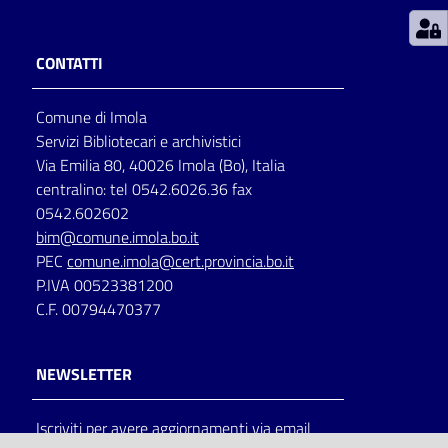
Patto
CONTATTI
per
la
Comune di Imola
lettura
Servizi Bibliotecari e archivistici
Via Emilia 80, 40026 Imola (Bo), Italia
centralino: tel 0542.6026.36 fax
Seguici
0542.602602
su
bim@comune.imola.bo.it
PEC
comune.imola@cert.provincia.bo.it
P.IVA 00523381200
C.F. 00794470377
NEWSLETTER
Iscriviti per avere aggiornamenti via email