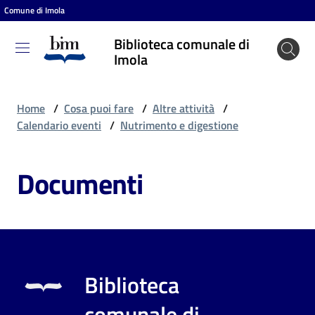
Comune di Imola
Vai al contenuto
Vai alla navigazione
Vai al footer
Biblioteca comunale di
Biblioteca
Imola
comunale
di Imola
Home
/
Cosa puoi fare
/
Altre attività
/
Calendario eventi
/
Nutrimento e digestione
Entra
Documenti
Cosa
puoi
fare
Biblioteca
Scopri
comunale di