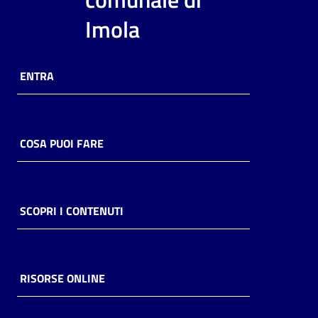
i
Imola
contenuti
ENTRA
Risorse
online
COSA PUOI FARE
Casa
SCOPRI I CONTENUTI
Piani
Archivio
storico
RISORSE ONLINE
Decentrate