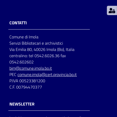
Patto
per
CONTATTI
la
lettura
Comune di Imola
Servizi Bibliotecari e archivistici
Via Emilia 80, 40026 Imola (Bo), Italia
Seguici
centralino: tel 0542.6026.36 fax
su
0542.602602
bim@comune.imola.bo.it
PEC
comune.imola@cert.provincia.bo.it
P.IVA 00523381200
C.F. 00794470377
NEWSLETTER