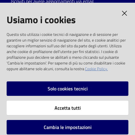
Iscriviti per avere aggiornamenti via email
Catalogo
AMMINISTRAZIONE TRASPARENTE
Usiamo i cookies
on line
I dati personali pubblicati sono riutilizzabili
Eventi
Questo sito utilizza i cookie tecnici di navigazione e di sessione per
solo alle condizioni previste dalla direttiva
garantire un miglior servizio di navigazione del sito, e cookie analitici per
comunitaria 2003/98/CE e dal d.lgs. 36/2006
raccogliere informazioni sull'uso del sito da parte degli utenti. Utilizza
Chiedi al
anche cookie di profilazione dell'utente per fini statistici. I cookie di
bibliotecario
SOCIAL
profilazione puoi decidere se abilitarli o meno cliccando sul pulsante
'Cambia le impostazioni'. Per saperne di più su come disabilitare i cookie
oppure abilitarne solo alcuni, consulta la nostra
Cookie Policy.
Avvisi
Facebook
Youtube
Instagram
Orari
Solo cookies tecnici
Vai alla pagina
Accetta tutti
Privacy
Note legali
Cambia le impostazioni