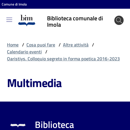
Comune di Imola
Vai al contenuto
Vai alla navigazione
Vai al footer
Biblioteca comunale di
Biblioteca
Imola
comunale
di Imola
Home
/
Cosa puoi fare
/
Altre attività
/
Calendario eventi
/
Oaristiys. Colloquio segreto in forma poetica 2016-2023
Entra
Multimedia
Cosa
puoi
fare
Biblioteca
Scopri