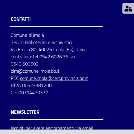
Patto
CONTATTI
per
la
Comune di Imola
lettura
Servizi Bibliotecari e archivistici
Via Emilia 80, 40026 Imola (Bo), Italia
centralino: tel 0542.6026.36 fax
Seguici
0542.602602
su
bim@comune.imola.bo.it
PEC
comune.imola@cert.provincia.bo.it
P.IVA 00523381200
C.F. 00794470377
NEWSLETTER
Iscriviti per avere aggiornamenti via email