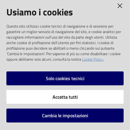
AMMINISTRAZIONE TRASPARENTE
Usiamo i cookies
Catalogo
on line
I dati personali pubblicati sono riutilizzabili
Questo sito utilizza i cookie tecnici di navigazione e di sessione per
solo alle condizioni previste dalla direttiva
Eventi
garantire un miglior servizio di navigazione del sito, e cookie analitici per
comunitaria 2003/98/CE e dal d.lgs. 36/2006
raccogliere informazioni sull'uso del sito da parte degli utenti. Utilizza
anche cookie di profilazione dell'utente per fini statistici. I cookie di
Chiedi al
SOCIAL
profilazione puoi decidere se abilitarli o meno cliccando sul pulsante
bibliotecario
'Cambia le impostazioni'. Per saperne di più su come disabilitare i cookie
oppure abilitarne solo alcuni, consulta la nostra
Cookie Policy.
Facebook
Youtube
Instagram
Avvisi
Solo cookies tecnici
Orari
Vai alla pagina
Accetta tutti
Privacy
Note legali
Cambia le impostazioni
Mappa del sito