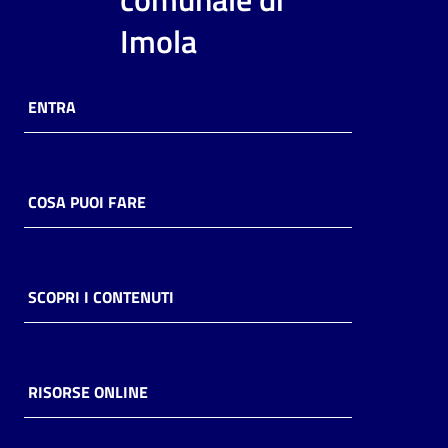
i
Imola
contenuti
ENTRA
Risorse
online
COSA PUOI FARE
Casa
SCOPRI I CONTENUTI
Piani
Archivio
storico
RISORSE ONLINE
Decentrate