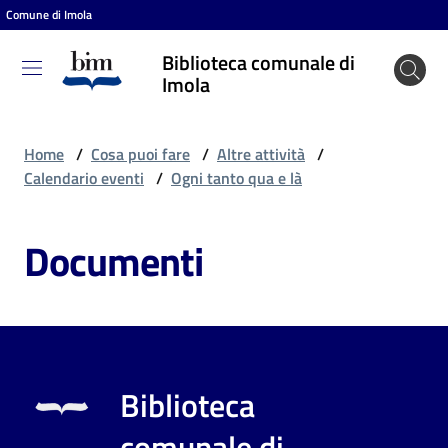
Comune di Imola
Vai al contenuto
Vai alla navigazione
Vai al footer
Biblioteca comunale di
Biblioteca
Imola
comunale
di Imola
Home
/
Cosa puoi fare
/
Altre attività
/
Calendario eventi
/
Ogni tanto qua e là
Entra
Documenti
Cosa
puoi
fare
Biblioteca
Scopri
comunale di