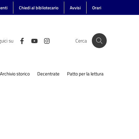
enti
Chiedi al bibliotecario
Avvisi
Orari
uici su
Cerca
Archivio storico
Decentrate
Patto per la lettura