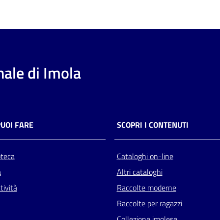
ale di Imola
PUOI FARE
SCOPRI I CONTENUTI
oteca
Cataloghi on-line
a
Altri cataloghi
tività
Raccolte moderne
Raccolte per ragazzi
Collezione imolese