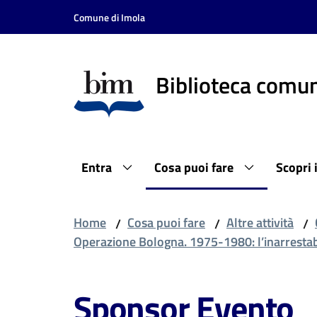
Vai al contenuto
Vai alla navigazione
Vai al footer
Comune di Imola
Biblioteca comun
Entra
Cosa puoi fare
Scopri 
Home
Cosa puoi fare
Altre attività
/
/
/
Operazione Bologna. 1975-1980: l’inarrestabi
Sponsor Evento