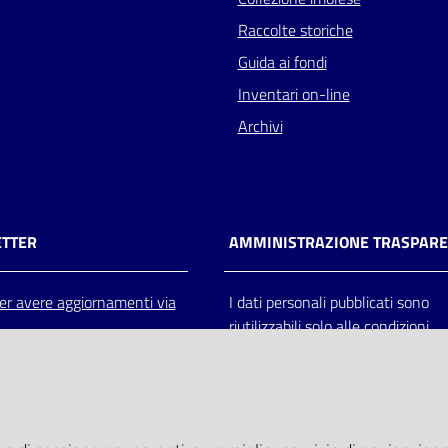
Raccolte storiche
Guida ai fondi
Inventari on-line
Archivi
TTER
AMMINISTRAZIONE TRASPAR
 per avere aggiornamenti via
I dati personali pubblicati sono
riutilizzabili solo alle condizioni
previste dalla direttiva comunitar
2003/98/CE e dal d.lgs. 36/200