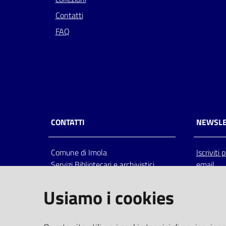
Contatti
FAQ
CONTATTI
NEWSLE
Comune di Imola
Iscriviti
Servizi Bibliotecari e archivistici
email
Via Emilia 80, 40026 Imola (Bo),
Italia
Usiamo i cookies
centralino: tel 0542.6026.36 fax
0542.602602
bim@comune.imola.bo.it